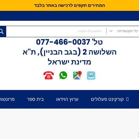
המחירים תקפים לרכישה באתר בלבד
כל הקטגוריות
טל'
077-466-0037
כל הקטגוריות
השלושה 2 (בגב הבניין), ת"א
קורקינטים
מדינת ישראל
קורקינט פעלולים
קורקינט לילדים
אופני איזון
חלקים לקורקינט
דק לקורקינט
קורקינט פעלולים
ערוץ הוידאו
בית ספר
פרזנטור
כידון לקורקינט
מזלג לקורקינט
גלגלים לקורקינט
קלאמפ לקורקינט
הֵדְסֵט לקורקינט
גריפּים לכידון