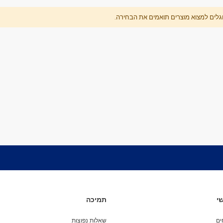
מיסבים לקורקינט
וגלים למצוא מוצרים תואמים את הבחירה.
ברגים לקורקינט
מעצור לקורקינט
פּגים לקורקינט
גריפּ טֵייפּ לקורקינט
POGO
Training Scooters
סקייטבורד
סקייטבורד סטריט
קארבר/מדמה גלישה
קרוזר
לונגבורד
סקייטבורד בהרכבה עצמית
קרשים
קרשים לסקייטבורד פעלולים
קרשים לקארבר/קרוזר
י
תמיכה
חלקים לסקייטבורד
ים
שאלות נפוצות
גלגלים לסקייטבורד