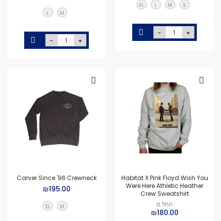
XL
L
M
S
L
M
-
+
-
+
Carver Since '96 Crewneck
Habitat X Pink Floyd Wish You
Were Here Athletic Heather
₪195.00
Crew Sweatshirt
החל מ
XL
M
₪180.00