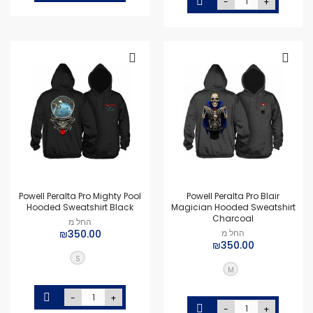
-
+
Powell Peralta Pro Mighty Pool
Powell Peralta Pro Blair
Hooded Sweatshirt Black
Magician Hooded Sweatshirt
Charcoal
החל מ
החל מ
₪350.00
₪350.00
S
M
-
+
-
+