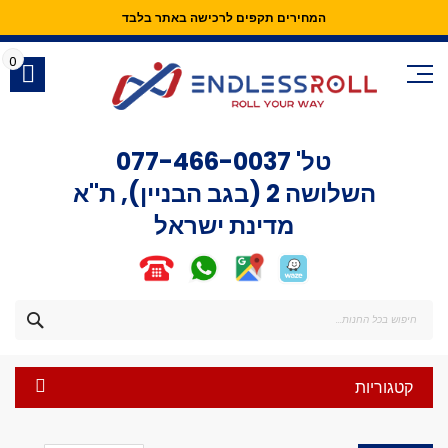
המחירים תקפים לרכישה באתר בלבד
Skip
to
0
Content
טל'
077-466-0037
השלושה 2 (בגב הבניין), ת"א
מדינת ישראל
חפש
קטגוריות