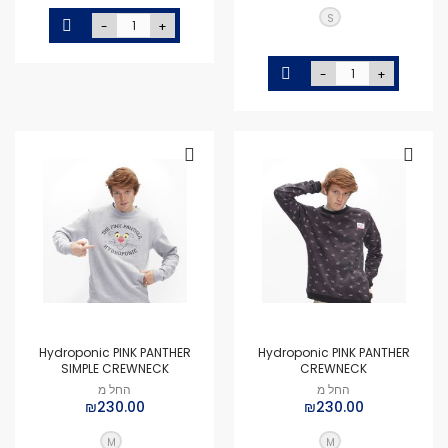
S
-
+
-
+
Hydroponic PINK PANTHER
Hydroponic PINK PANTHER
SIMPLE CREWNECK
CREWNECK
החל מ
החל מ
₪230.00
₪230.00
M
M