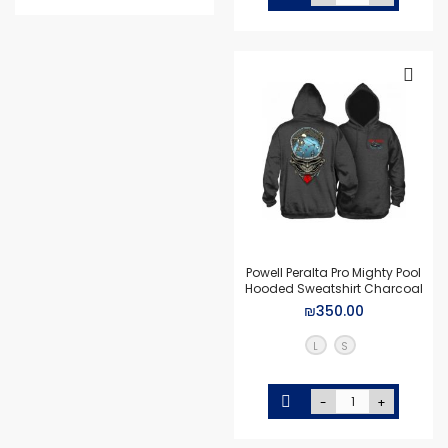
Powell Peralta Pro Mighty Pool
Hooded Sweatshirt Charcoal
₪350.00
L
S
-
+