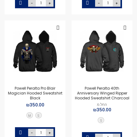
-
+
-
+
Powell Peralta Pro Blair
Powell Peralta 40th
Magician Hooded Sweatshirt
Anniversary Winged Ripper
Black
Hooded Sweatshirt Charcoal
החל מ
₪350.00
₪350.00
M
S
S
-
+