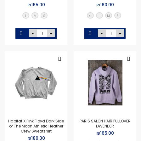
₪165.00
₪160.00
L
M
S
XL
L
M
S
-
+
-
+
Habitat X Pink Floyd Dark Side
PARIS SALON HAIR PULLOVER
of The Moon Athletic Heather
LAVENDER
Crew Sweatshirt
₪165.00
₪180.00