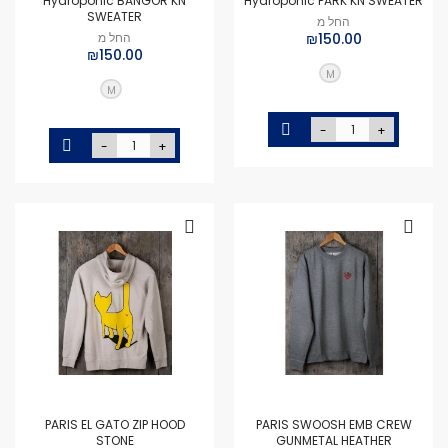
Hydroponic BANGOR KN
Hydroponic PARK KN SWEATER
SWEATER
החל מ
₪150.00
החל מ
₪150.00
M
M
-
+
-
+
PARIS EL GATO ZIP HOOD
PARIS SWOOSH EMB CREW
STONE
GUNMETAL HEATHER