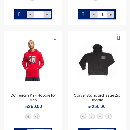
-
+
-
+
DC Terrain Ph - Hoodie for
Carver Standard Issue Zip
Men
Hoodie
₪350.00
₪250.00
XL
XS
XL
L
M
S