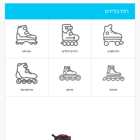
רולרבליידס
רולרסקייט
רולרים לילדים
אגרסיב
פיטנס
מרתון
פריסקייטס