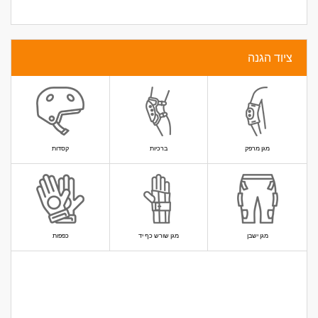
ציוד הגנה
מגן מרפק
ברכיות
קסדות
מגן ישבן
מגן שורש כף יד
כפפות