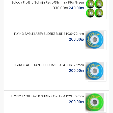
Eulogy Pro Eric Schrijn Retro 58mm x 89a Green
S
₪‏240.00
₪‏330.00
p
e
c
i
a
l
FLYING EAGLE LAZER SLIDERZ BLUE 4 PCS-72mm
P
₪‏200.00
r
i
c
e
FLYING EAGLE LAZER SLIDERZ BLUE 4 PCS-76mm
₪‏200.00
FLYING EAGLE LAZER SLIDERZ GREEN 4 PCS-72mm
₪‏200.00