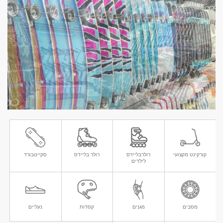
קורקינט מקצועי
רולרבליידס
רולר בליידס
סקייטבורד
לילדים
מסבים
מגנים
קסדות
נעליים