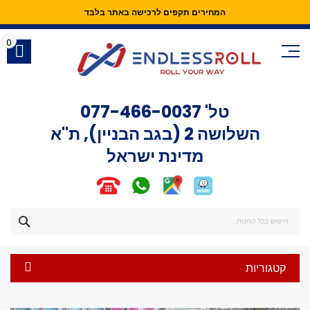
המחירים תקפים לרכישה באתר בלבד
Skip
to
0
Content
טל'
077-466-0037
השלושה 2 (בגב הבניין), ת"א
מדינת ישראל
חפש
קטגוריות