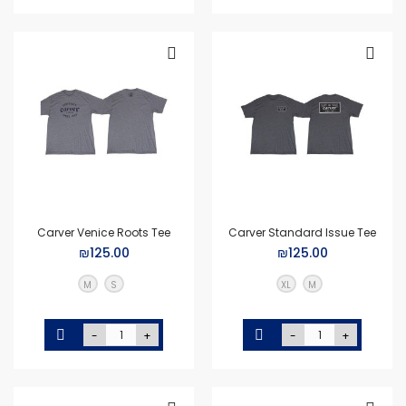
Carver Venice Roots Tee
Carver Standard Issue Tee
₪125.00
₪125.00
M
S
XL
M
-
+
-
+