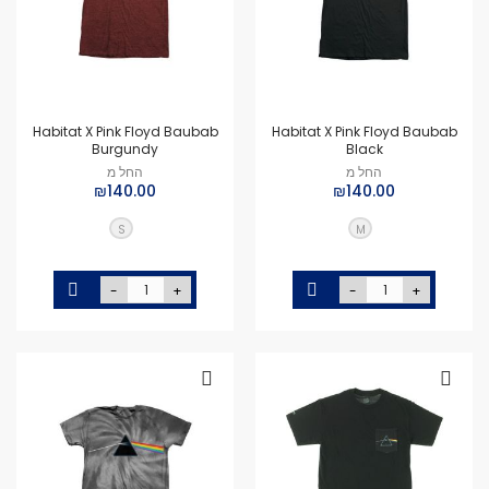
Habitat X Pink Floyd Baubab
Habitat X Pink Floyd Baubab
Burgundy
Black
החל מ
החל מ
₪140.00
₪140.00
S
M
-
+
-
+