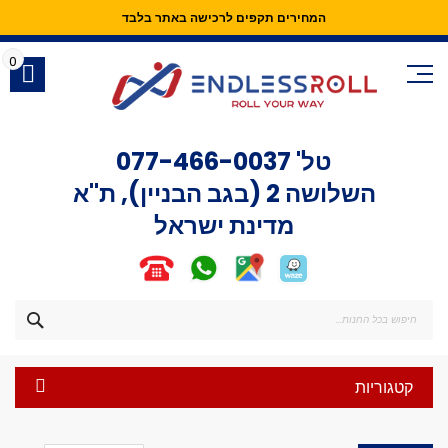
המחירים תקפים לרכישה באתר בלבד
Skip
to
0
Content
טל'
077-466-0037
השלושה 2 (בגב הבניין), ת"א
מדינת ישראל
חפש
קטגוריות