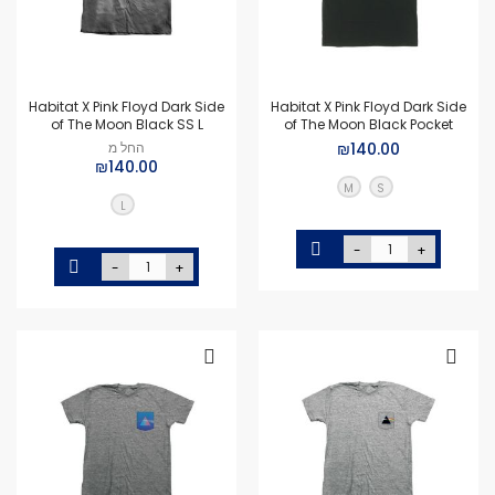
Habitat X Pink Floyd Dark Side
Habitat X Pink Floyd Dark Side
of The Moon Black SS L
of The Moon Black Pocket
₪140.00
החל מ
₪140.00
M
S
L
-
+
-
+