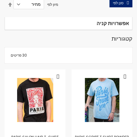
סנן לפי
הגדר
מיון לפי
מיון
בסדר
יורד
אפשרויות קניה
קטגוריות
30
פריטים