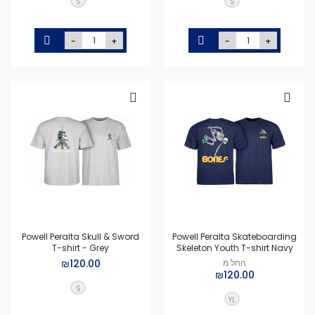
S
S
-
+
-
+
Powell Peralta Skull & Sword
Powell Peralta Skateboarding
T-shirt - Grey
Skeleton Youth T-shirt Navy
החל מ
₪120.00
₪120.00
S
YL