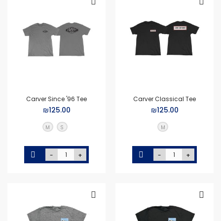
Carver Since '96 Tee
Carver Classical Tee
₪125.00
₪125.00
M
S
M
-
+
-
+