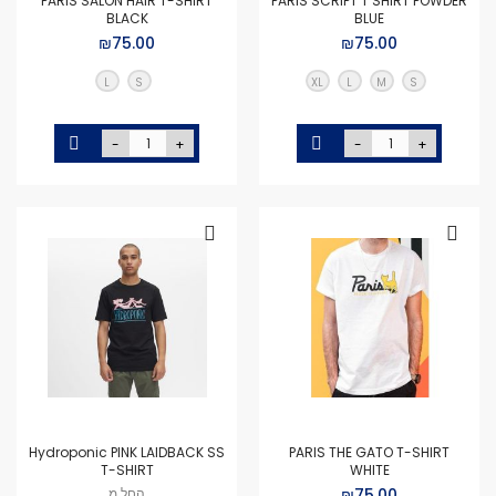
PARIS SALON HAIR T-SHIRT
PARIS SCRIPT T SHIRT POWDER
BLACK
BLUE
₪75.00
₪75.00
L
S
XL
L
M
S
-
+
-
+
Hydroponic PINK LAIDBACK SS
PARIS THE GATO T-SHIRT
T-SHIRT
WHITE
₪75.00
החל מ