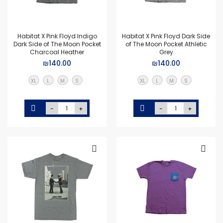
Habitat X Pink Floyd Indigo
Habitat X Pink Floyd Dark Side
Dark Side of The Moon Pocket
of The Moon Pocket Athletic
Charcoal Heather
Grey
₪140.00
₪140.00
XL
L
M
S
XL
L
M
S
-
+
-
+