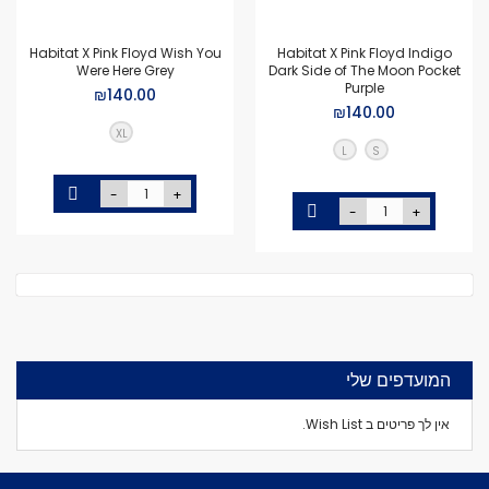
Habitat X Pink Floyd Wish You
Habitat X Pink Floyd Indigo
Were Here Grey
Dark Side of The Moon Pocket
Purple
₪140.00
₪140.00
XL
L
S
-
+
-
+
המועדפים שלי
אין לך פריטים ב Wish List.