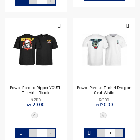
-
+
Powell Peralta Ripper YOUTH
Powell Peralta T-shirt Dragon
T-shirt - Black
Skull White
החל מ
החל מ
₪120.00
₪120.00
YL
M
-
+
-
+