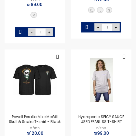
₪89.00
XL
L
S
M
-
+
-
+
Powell Peralta Mike McGill
Hydroponic SPICY SAUCE
Skull & Snake T-shirt - Black
USED PEARL SS T-SHIRT
החל מ
החל מ
₪120.00
₪99.00