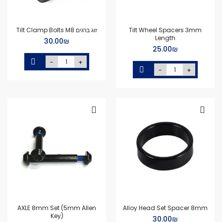
Tilt Wheel Spacers 3mm
זוג ברגים Tilt Clamp Bolts M8
Length
₪‏30.00
₪‏25.00
-
+
-
+
AXLE 8mm Set (5mm Allen
Alloy Head Set Spacer 8mm
Key)
₪‏30.00