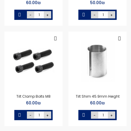
₪‏50.00
₪‏60.00
-
+
-
+
Tilt Clamp Bolts M8
Tilt Shim 45.9mm Height
₪‏60.00
₪‏60.00
-
+
-
+