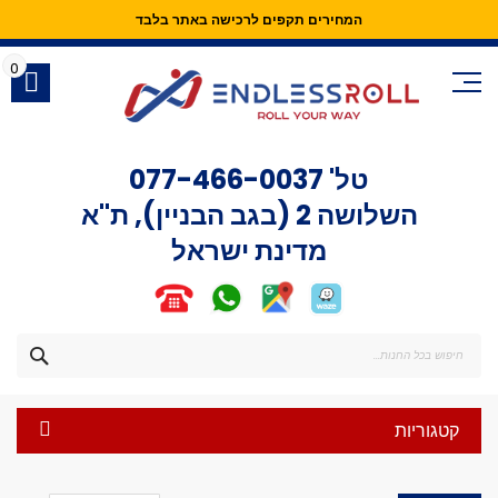
המחירים תקפים לרכישה באתר בלבד
Skip
to
0
Content
טל'
077-466-0037
השלושה 2 (בגב הבניין), ת"א
מדינת ישראל
חפש
קטגוריות