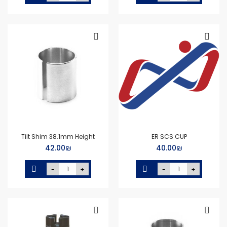
Tilt Shim 38.1mm Height
ER SCS CUP
₪‏40.00
₪‏42.00
-
+
-
+