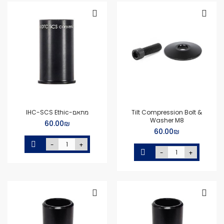
Tilt Compression Bolt &
מתאם-IHC-SCS Ethic
Washer M8
₪‏60.00
₪‏60.00
-
+
-
+