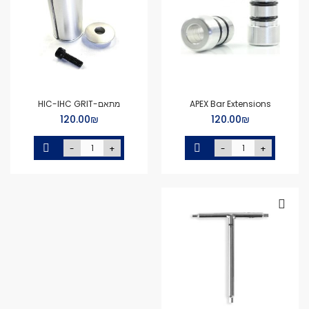
APEX Bar Extensions
מתאם-HIC-IHC GRIT
₪‏120.00
₪‏120.00
-
+
-
+