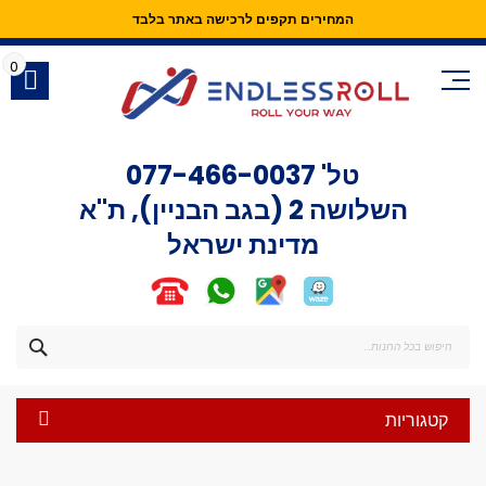
המחירים תקפים לרכישה באתר בלבד
Skip
to
0
Content
טל'
077-466-0037
השלושה 2 (בגב הבניין), ת"א
מדינת ישראל
חפש
קטגוריות