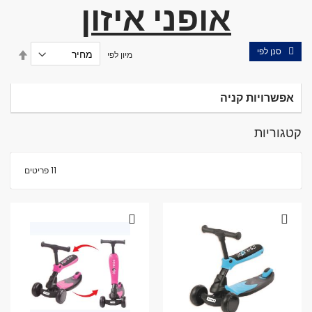
אופני איזון
סנן לפי
הגדר
מיון לפי
מיון
בסדר
יורד
אפשרויות קניה
קטגוריות
11
פריטים