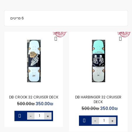
6
פריטים
DB CROOK 32 CRUISER DECK
DB HARBINGER 32 CRUISER
DECK
Special
₪‏350.00
₪‏500.00
Price
Special
₪‏350.00
₪‏500.00
Price
-
+
-
+