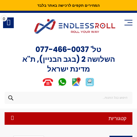
המחירים תקפים לרכישה באתר בלבד
Skip
to
0
Content
טל'
077-466-0037
השלושה 2 (בגב הבניין), ת"א
מדינת ישראל
חפש
קטגוריות