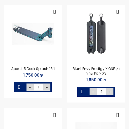
דק Blunt Envy Prodigy X ONE
Apex 4.5 Deck Splash 18.1
Park XS שחור
₪‏1,750.00
₪‏1,650.00
-
+
-
+