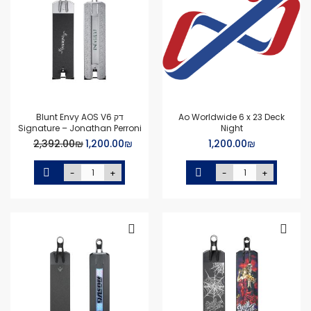
Ao Worldwide 6 x 23 Deck
דק Blunt Envy AOS V6
Signature – Jonathan Perroni
Night
Special
₪‏1,200.00
₪‏1,200.00
₪‏2,392.00
Price
-
+
-
+