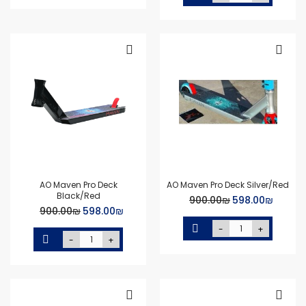
AO Maven Pro Deck
AO Maven Pro Deck Silver/Red
Black/Red
Special
₪‏598.00
₪‏900.00
Special
Price
₪‏598.00
₪‏900.00
Price
-
+
-
+