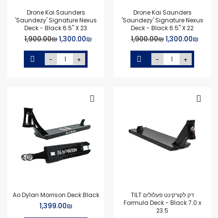
Drone Kai Saunders
Drone Kai Saunders
'Saundezy' Signature Nexus
'Saundezy' Signature Nexus
Deck - Black 6.5" X 23
Deck - Black 6.5" X 22
Special
Special
₪‏1,300.00
₪‏1,900.00
₪‏1,300.00
₪‏1,900.00
Price
Price
-
+
-
+
דק לקורקינט פעלולים TILT
Ao Dylan Morrison Deck Black
Formula Deck - Black 7.0 x
₪‏1,399.00
23.5