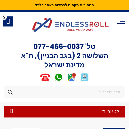
המחירים תקפים לרכישה באתר בלבד
Skip
to
0
Content
טל'
077-466-0037
השלושה 2 (בגב הבניין), ת"א
מדינת ישראל
חפש
קטגוריות