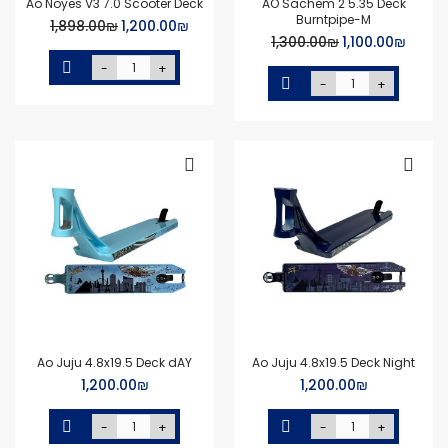
Ao Noyes V3 7.0 Scooter Deck
AO Sachem 2 5.35 Deck
Burntpipe-M
Special
₪‏1,200.00
₪‏1,898.00
Price
Special
₪‏1,100.00
₪‏1,300.00
Price
-
+
-
+
Ao Juju 4.8x19.5 Deck dAY
Ao Juju 4.8x19.5 Deck Night
₪‏1,200.00
₪‏1,200.00
-
+
-
+