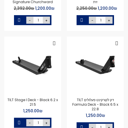
זית
Signature Churchward
Special
Special
₪‏1,200.00
₪‏2,250.00
₪‏1,200.00
₪‏2,392.00
Price
Price
-
+
-
+
דק לקורקינט פעלולים TILT
TILT Stage I Deck - Black 6.2 x
21.5
Formula Deck - Black 6.5 x
22.8
₪‏1,250.00
₪‏1,250.00
-
+
-
+