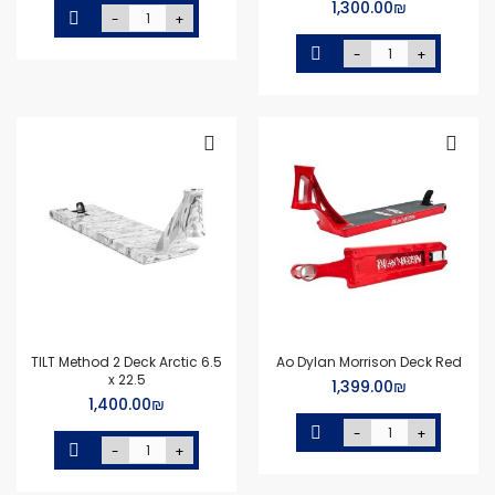
₪‏1,300.00
-
+
-
+
TILT Method 2 Deck Arctic 6.5
Ao Dylan Morrison Deck Red
x 22.5
₪‏1,399.00
₪‏1,400.00
-
+
-
+