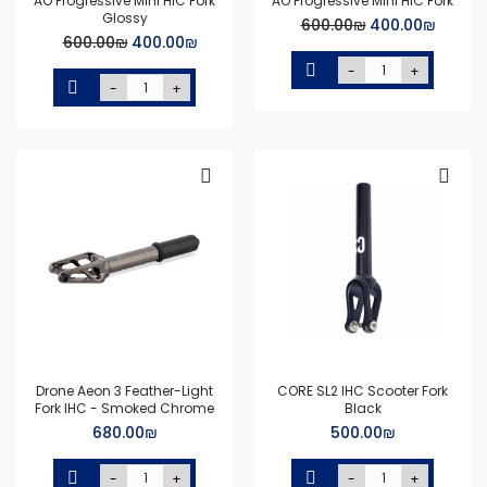
AO Progressive Mini HIC Fork
AO Progressive Mini HIC Fork
Glossy
Special
₪‏400.00
₪‏600.00
Special
Price
₪‏400.00
₪‏600.00
Price
-
+
-
+
Drone Aeon 3 Feather-Light
CORE SL2 IHC Scooter Fork
Fork IHC - Smoked Chrome
Black
₪‏500.00
₪‏680.00
-
+
-
+