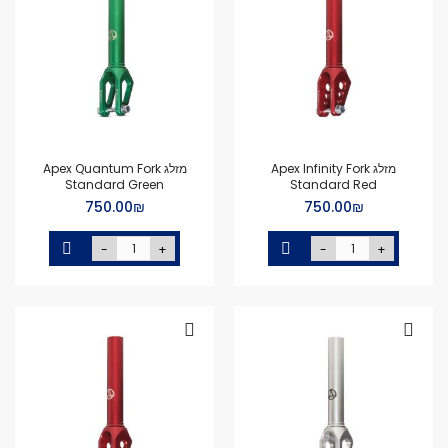
מזלג Apex Infinity Fork
מזלג Apex Quantum Fork
Standard Green
Standard Red
₪‏750.00
₪‏750.00
-
+
-
+