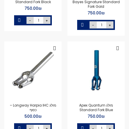
Standard Fork Black
Bayes Signature Standard
Fork Gold
₪‏750.00
₪‏750.00
-
+
-
+
מזלג Apex Quantum
מזלג Longway Harpia IHC –
Standard Fork Blue
כסוף
₪‏750.00
₪‏500.00
-
+
-
+