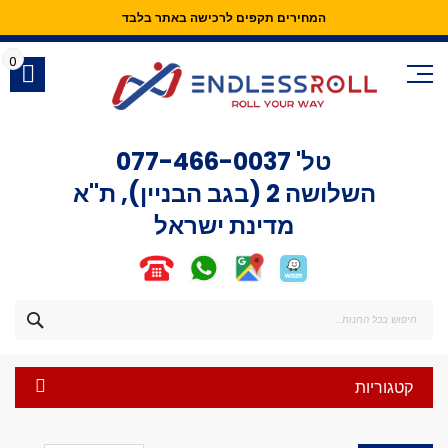
המחירים תקפים לרכישה באתר בלבד
Skip
to
0
Content
טל'
077-466-0037
השלושה 2 (בגב הבניין), ת"א
מדינת ישראל
חפש
קטגוריות