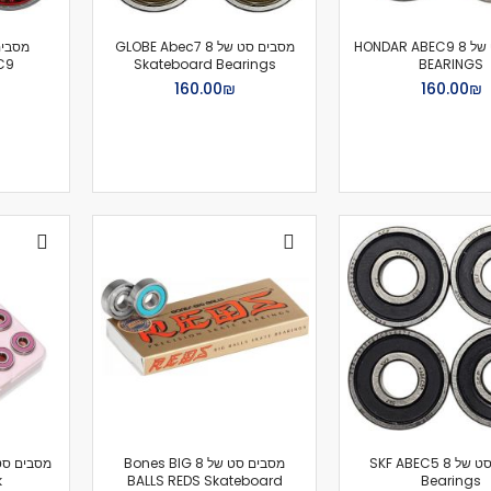
Neck Warmer
כובעים
מסבים סט של 8 HONDAR ABEC9
מסבים סט של 8 GLOBE Abec7
גרביים
C9
Skateboard Bearings
BEARINGS
₪‏160.00
₪‏160.00
תיקים
תיקי גב
תיקי גב לנשיאת סקייטבורד
תיק לרולרבליידס
תיק טיולים
תיקי צד
פאווץ' / קלמרים
תיקי אוכל
תיקי יד
Wallet
נעליים
גיפט קארד
משקפי שמש
Gadgets
מסבים סט של 8 SKF ABEC5
מסבים סט של 8 Bones BIG
שעונים
k
BALLS REDS Skateboard
Bearings