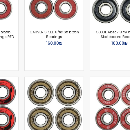
מארז מגנים
מגני בִּרְכַּיִים
מגני מרפקים
מגני שורש כף יד
כפפות סלייד
מסבים סט של 8 GLOBE Abec7
מסבים סט של 8 CARVER SPEED
ngs RED
Bearings
Skateboard Bea
מגן אגן
₪‏160.00
₪‏160.00
שינר
קסדות
הלבשה
ביגוד
חולצות (שרוול קצר)
חולצות (שרוול ארוך)
גוּפִיות
חולצות מכופתרות
סווטשירט
קפוצ'ונים
מְעִיל
Pants