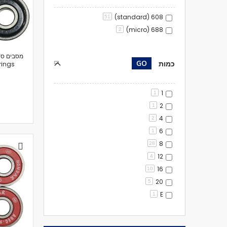
608 (standard)
51
688 (micro)
2
GO
כמות
rings
1
1
2
1
4
2
6
1
8
28
12
4
16
10
20
5
E
1