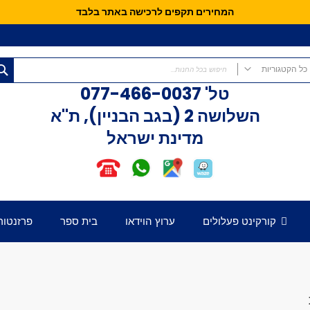
המחירים תקפים לרכישה באתר בלבד
כל הקטגוריות
טל'
077-466-0037
כל הקטגוריות
השלושה 2 (בגב הבניין), ת"א
קורקינטים
מדינת ישראל
קורקינט פעלולים
קורקינט לילדים
אופני איזון
חלקים לקורקינט
דק לקורקינט
קורקינט פעלולים
ערוץ הוידאו
בית ספר
פרזנטור
כידון לקורקינט
מזלג לקורקינט
גלגלים לקורקינט
קלאמפ לקורקינט
הֵדְסֵט לקורקינט
גריפּים לכידון