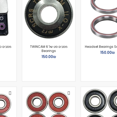
מיסבים לרולרבליידס
מעצורים
ספייסרים
ברגים
אבזמים
כָּאפ לרולרבליידס
גרב פנימית
אביזרים
Headset Bearings Se
מסבים סט של 6 TWINCAM
Bearings
₪‏150.00
מגף לרולרבליידס
₪‏150.00
גלגיליות - סקייטים
גלגיליות
חלקים
גלגלים לגלגיליות
מיסבים לגלגיליות
סטופרים
מחליקיים
ציוד הגנה
מגנים