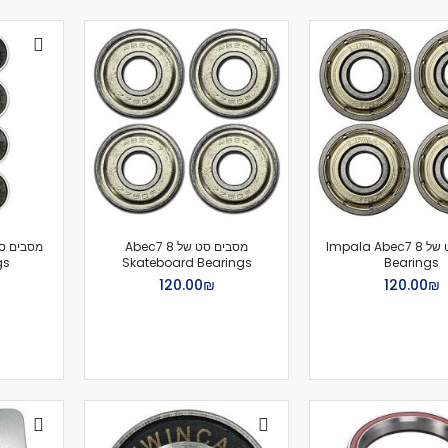
מסבים לסקייטבורד
צירים
גריפּ טֵייפּ
בושינגס
ברגים
הגבהות
טול
חומר סיכה
ספייסרים
מסבים סט של 8 Impala Abec7
מסבים סט של 8 Abec7
אביזרים
gs
Skateboard Bearings
Bearings
רולר בליידס
₪‏120.00
₪‏120.00
רולר בליידס למבוגרים
רולר בליידס לילדים
רולר בליידס משומש
חלקים לרולרבליידס
גלגלים
מרכבים