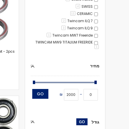
SWISS
4
CERAMIC
11
Twincam ILQ 7
2
Twincam ILQ 9
3
Twincam MW7 Freeride
1
TWINCAM MW9 TITALIUM FREERIDE
1
t - 2pcs
מחיר
GO
₪
–
GO
גודל