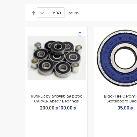
הגדר
מיון לפי
מיון
בסדר
יורד
ב Black Fire Ceramic
מסבים עם ספייסרים RUNNER by
CARVER Abec7 Bearings
Skateboard Bea
Special
₪‏95.00
₪‏100.00
₪‏200.00
Price