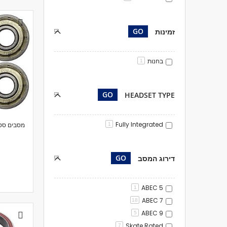
GO
זמינות
בחנות
1
GO
HEADSET TYPE
Fully Integrated
1
GO
דירוג המסב
ABEC 5
1
ABEC 7
18
ABEC 9
5
Skate Rated
7