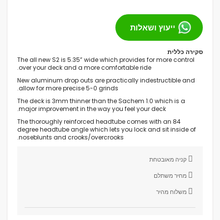
ייעוץ ושאלות
סקירה כללית
The all new S2 is 5.35” wide which provides for more control
over your deck and a more comfortable ride.
New aluminum drop outs are practically indestructible and
allow for more precise 5-0 grinds.
The deck is 3mm thinner than the Sachem 1.0 which is a
major improvement in the way you feel your deck.
The thoroughly reinforced headtube comes with an 84
degree headtube angle which lets you lock and sit inside of
noseblunts and crooks/overcrooks.
קניה מאובטחת
מחיר משתלם
משלוח מהיר