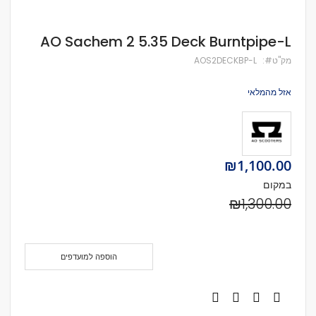
לדלג
AO Sachem 2 5.35 Deck Burntpipe-L
להתחלה
של
מק''ט
AOS2DECKBP-L
גלריית
תמונות
אזל מהמלאי
Special
₪1,100.00
Price
במקום
₪1,300.00
הוספה למועדפים