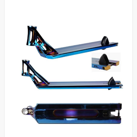
לדלג
לסוף
של
גלריית
תמונות