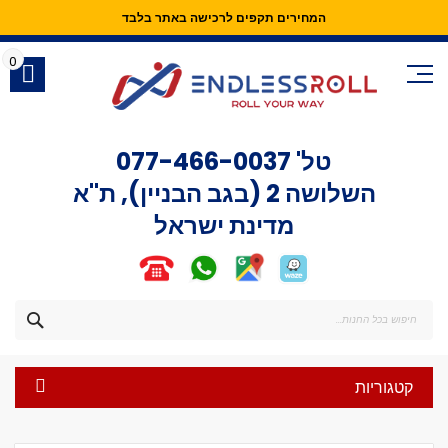
המחירים תקפים לרכישה באתר בלבד
Skip
to
0
Content
טל'
077-466-0037
השלושה 2 (בגב הבניין), ת"א
מדינת ישראל
חפש
קטגוריות