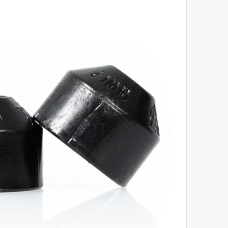
לסוף
של
גלריית
תמונות