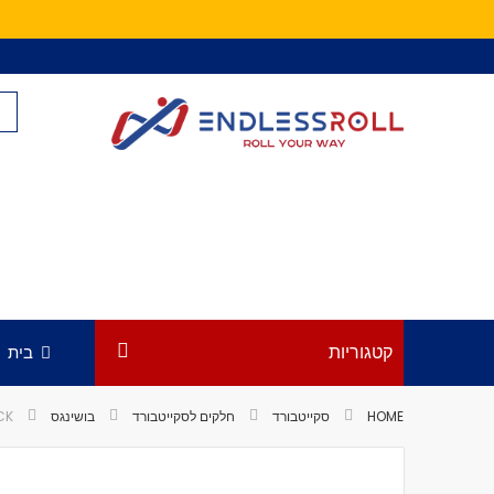
Skip
to
Content
קטגוריות
בית
HOME
סקייטבורד
חלקים לסקייטבורד
בושינגס
CK
לדלג