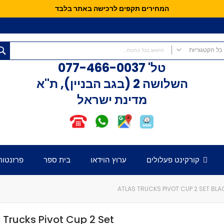
המחירים תקפים לרכישה באתר בלבד
כל הקטגוריות
טל'
077-466-0037
כל הקטגוריות
השלושה 2 (בגב הבניין), ת"א
קורקינטים
מדינת ישראל
קורקינט פעלולים
קורקינט לילדים
אופני איזון
חלקים לקורקינט
דק לקורקינט
קורקינט פעלולים
ערוץ הוידאו
בית ספר
פרזנטור
כידון לקורקינט
מזלג לקורקינט
גלגלים לקורקינט
ATLAS TRUCKS PIVOT CUP 2 SET BLA
קלאמפ לקורקינט
הֵדְסֵט לקורקינט
 Trucks Pivot Cup 2 Set
גריפּים לכידון