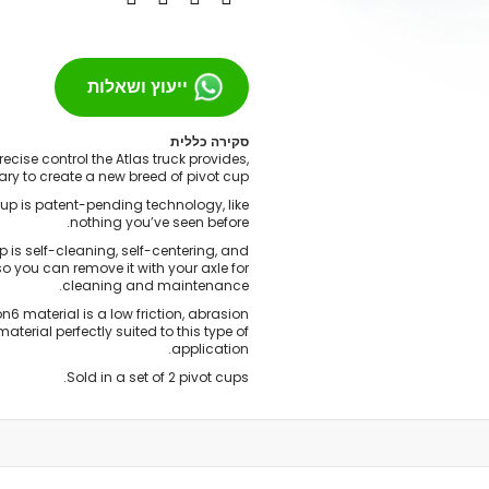
מסבים לסקייטבורד
צירים
גריפּ טֵייפּ
ייעוץ ושאלות
בושינגס
ברגים
סקירה כללית
ecise control the Atlas truck provides,
הגבהות
ry to create a new breed of pivot cup.
טול
cup is patent-pending technology, like
חומר סיכה
nothing you’ve seen before.
ספייסרים
p is self-cleaning, self-centering, and
o you can remove it with your axle for
אביזרים
cleaning and maintenance.
רולר בליידס
n6 material is a low friction, abrasion
רולר בליידס למבוגרים
material perfectly suited to this type of
application.
רולר בליידס לילדים
Sold in a set of 2 pivot cups.
רולר בליידס משומש
חלקים לרולרבליידס
גלגלים
מרכבים