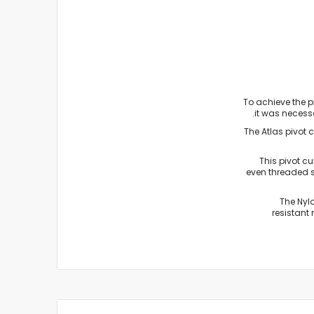
To achieve the pr
it was necessa
The Atlas pivot 
This pivot cu
even threaded s
The Nylo
resistant 