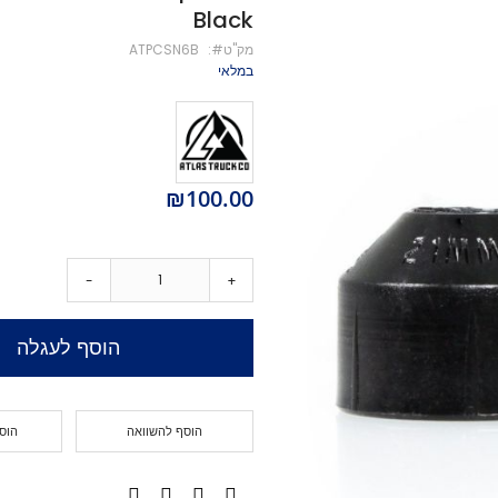
Black
מיסבים לקורקינט
מק''ט
ATPCSN6B
ברגים לקורקינט
במלאי
מעצור לקורקינט
פּגים לקורקינט
גריפּ טֵייפּ לקורקינט
POGO
Training Scooters
₪100.00
סקייטבורד
סקייטבורד סטריט
קארבר/מדמה גלישה
-
+
קרוזר
לונגבורד
הוסף לעגלה
סקייטבורד בהרכבה עצמית
קרשים
קרשים לסקייטבורד פעלולים
הוסף להשוואה
הוס
קרשים לקארבר/קרוזר
חלקים לסקייטבורד
גלגלים לסקייטבורד