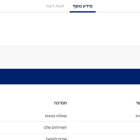
מיסבים לרולרבליידס
מידע נוסף
חוות דעת
מעצורים
ספייסרים
ברגים
אבזמים
כָּאפ לרולרבליידס
גרב פנימית
אביזרים
מגף לרולרבליידס
גלגיליות - סקייטים
גלגיליות
חלקים
גלגלים לגלגיליות
מיסבים לגלגיליות
י
תמיכה
סטופרים
ים
שאלות נפוצות
מחליקיים
ציוד הגנה
השירותים שלנו
מגנים
שירות לקוחות