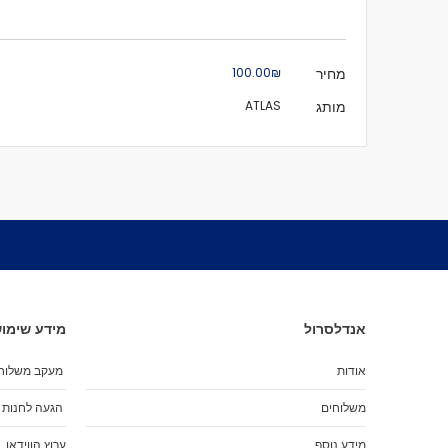
מידע
מחיר
₪‏100.00
נוסף
מותג
ATLAS
אנדלסרול
מידע שימוש
אודות
מעקב משלוח
משלוחים
הגעה לחנות
מידע נוסף
ערוץ הווידאו