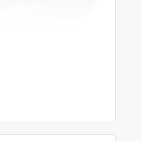
לדלג
להתחלה
של
גלריית
תמונות