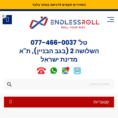
המחירים תקפים לרכישה באתר בלבד
Skip
to
0
Content
טל'
077-466-0037
השלושה 2 (בגב הבניין), ת"א
מדינת ישראל
חפש
קטגוריות