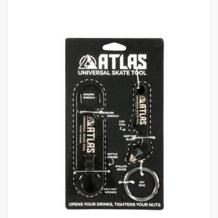
לדלג
לסוף
של
גלריית
תמונות