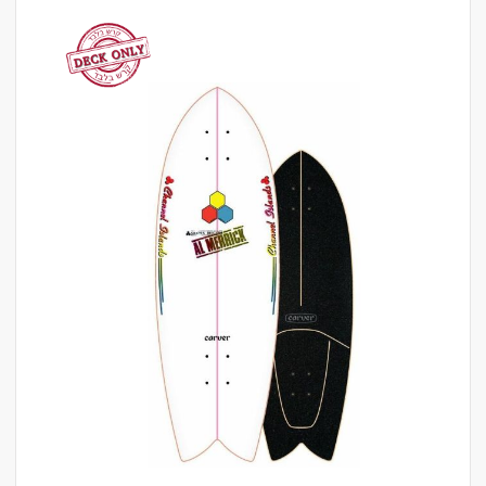
לדלג
לסוף
של
גלריית
תמונות