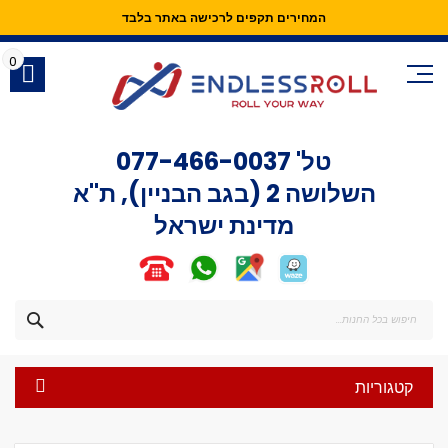
המחירים תקפים לרכישה באתר בלבד
Skip
to
0
Content
טל'
077-466-0037
השלושה 2 (בגב הבניין), ת"א
מדינת ישראל
חפש
קטגוריות