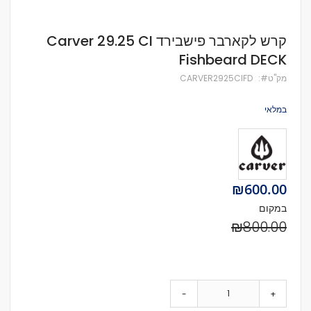
לדלג
קרש לקארבר פישבירד Carver 29.25 CI
להתחלה
Fishbeard DECK
של
גלריית
מק''ט
CARVER2925CIFD
תמונות
במלאי
Special
₪600.00
Price
במקום
₪800.00
-
+