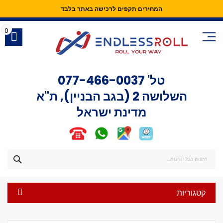
המחירים תקפים לרכישה באתר בלבד
Skip
to
0
Content
טל'
077-466-0037
השלושה 2 (בגב הבניין), ת"א
מדינת ישראל
חפש
קטגוריות