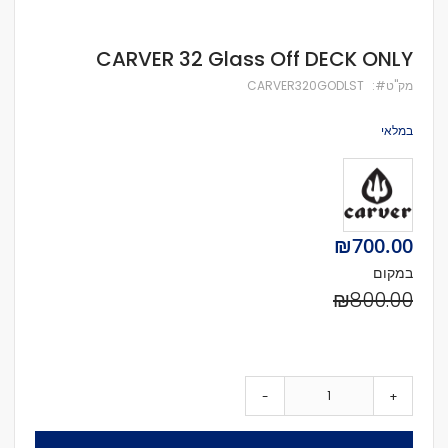
לדלג
CARVER 32 Glass Off DECK ONLY
להתחלה
של
מק''ט
CARVER320GODLST
גלריית
תמונות
במלאי
Special
₪700.00
Price
במקום
₪800.00
-
+