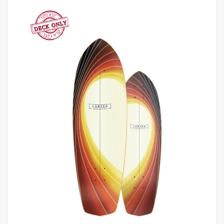
לדלג
לסוף
של
גלריית
תמונות