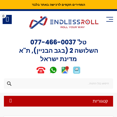
המחירים תקפים לרכישה באתר בלבד
Skip
to
0
Content
טל'
077-466-0037
השלושה 2 (בגב הבניין), ת"א
מדינת ישראל
חפש
קטגוריות