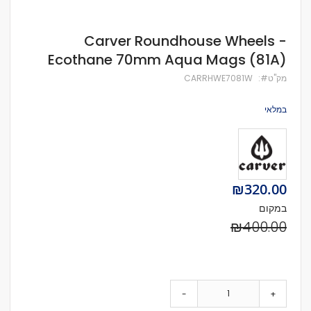
לדלג
Carver Roundhouse Wheels -
להתחלה
Ecothane 70mm Aqua Mags (81A)
של
גלריית
מק''ט
CARRHWE7081W
תמונות
במלאי
Special
₪320.00
Price
במקום
₪400.00
-
+