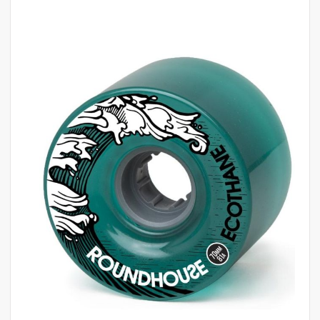
לדלג
לסוף
של
גלריית
תמונות