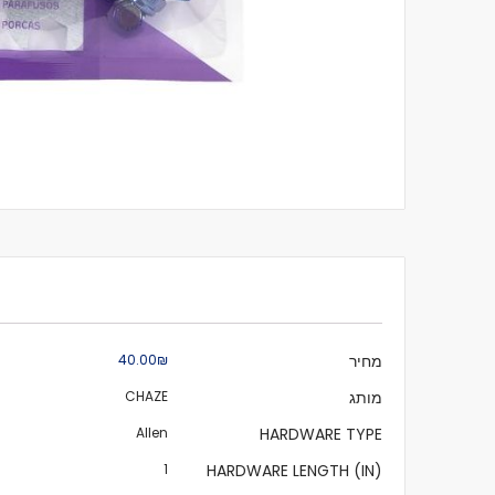
לדלג
להתחלה
של
גלריית
תמונות
מידע
מחיר
₪‏40.00
נוסף
מותג
CHAZE
Allen
HARDWARE TYPE
1
HARDWARE LENGTH (IN)