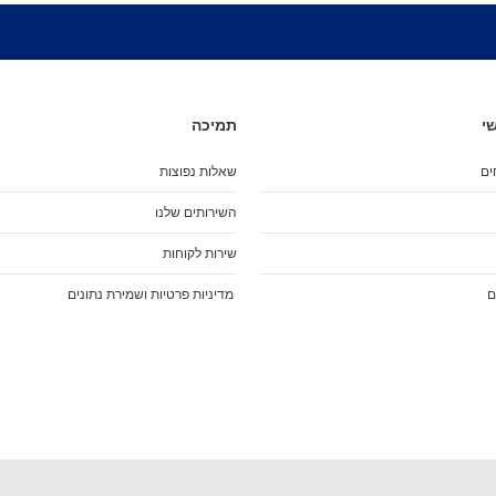
מארז מגנים
מגני בִּרְכַּיִים
מגני מרפקים
מגני שורש כף יד
כפפות סלייד
י
תמיכה
מגן אגן
שינר
ים
שאלות נפוצות
קסדות
השירותים שלנו
הלבשה
ביגוד
שירות לקוחות
חולצות (שרוול קצר)
ם
מדיניות פרטיות ושמירת נתונים
חולצות (שרוול ארוך)
גוּפִיות
חולצות מכופתרות
סווטשירט
קפוצ'ונים
מְעִיל
Pants