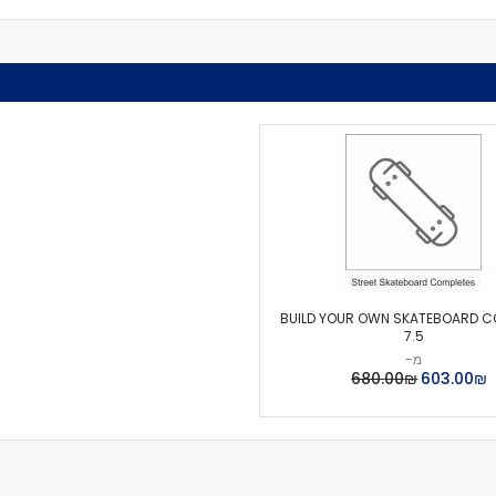
מיסבים לרולרבליידס
מעצורים
ספייסרים
ברגים
אבזמים
כָּאפ לרולרבליידס
גרב פנימית
אביזרים
מגף לרולרבליידס
גלגיליות - סקייטים
גלגיליות
חלקים
BUILD YOUR OWN SKATEBOARD C
גלגלים לגלגיליות
7.5
מ-
מיסבים לגלגיליות
₪‏603.00
₪‏680.00
סטופרים
מחליקיים
ציוד הגנה
מגנים