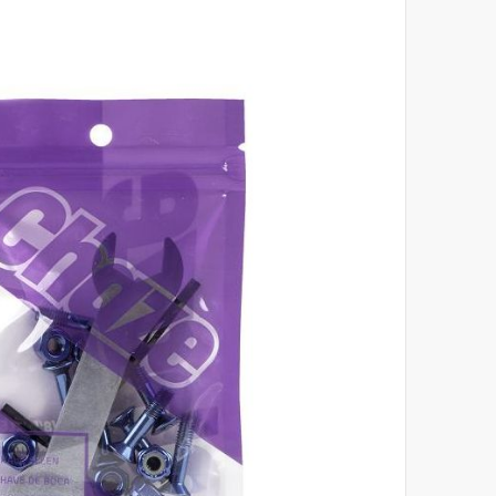
לסוף
של
גלריית
תמונות