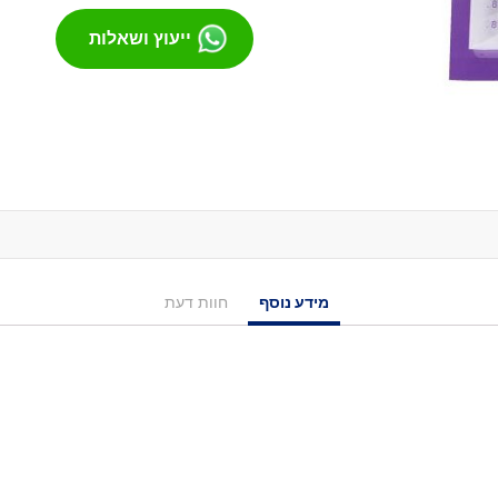
מסבים לסקייטבורד
ייעוץ ושאלות
צירים
גריפּ טֵייפּ
בושינגס
ברגים
הגבהות
טול
חומר סיכה
ספייסרים
אביזרים
מידע נוסף
חוות דעת
רולר בליידס
רולר בליידס למבוגרים
רולר בליידס לילדים
רולר בליידס משומש
חלקים לרולרבליידס
גלגלים
מרכבים