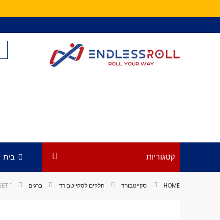
Skip
to
Content
קטגוריות
בית
HOME
סקייטבורד
חלקים לסקייטבורד
ברגים
 1''
לדלג