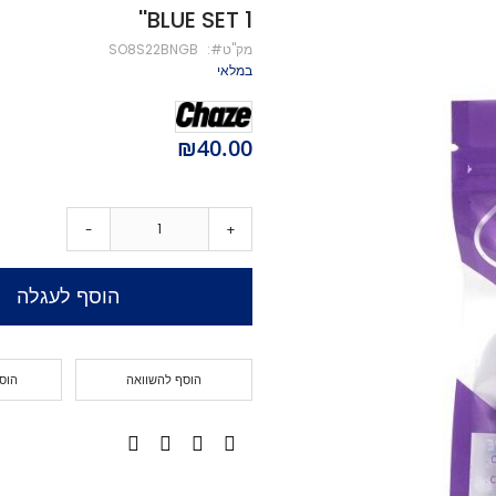
BLUE SET 1''
מיסבים לקורקינט
מק''ט
SO8S22BNGB
ברגים לקורקינט
במלאי
מעצור לקורקינט
פּגים לקורקינט
גריפּ טֵייפּ לקורקינט
₪40.00
POGO
Training Scooters
סקייטבורד
-
+
סקייטבורד סטריט
קארבר/מדמה גלישה
הוסף לעגלה
קרוזר
לונגבורד
סקייטבורד בהרכבה עצמית
הוסף להשוואה
הוס
קרשים
קרשים לסקייטבורד פעלולים
קרשים לקארבר/קרוזר
חלקים לסקייטבורד
גלגלים לסקייטבורד