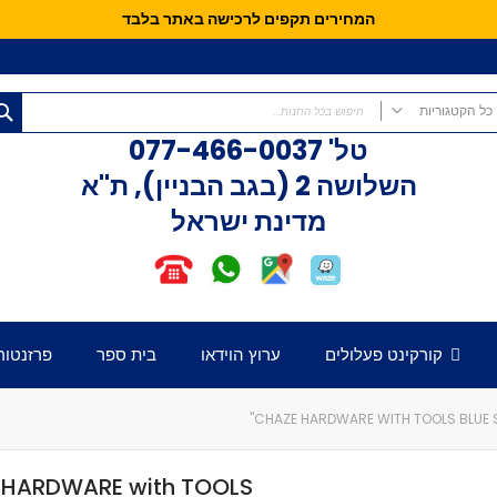
המחירים תקפים לרכישה באתר בלבד
כל הקטגוריות
טל'
077-466-0037
כל הקטגוריות
השלושה 2 (בגב הבניין), ת"א
קורקינטים
מדינת ישראל
קורקינט פעלולים
קורקינט לילדים
אופני איזון
חלקים לקורקינט
דק לקורקינט
קורקינט פעלולים
ערוץ הוידאו
בית ספר
פרזנטור
כידון לקורקינט
מזלג לקורקינט
גלגלים לקורקינט
CHAZE HARDWARE WITH TOOLS BLUE SET
קלאמפ לקורקינט
הֵדְסֵט לקורקינט
 HARDWARE with TOOLS
גריפּים לכידון