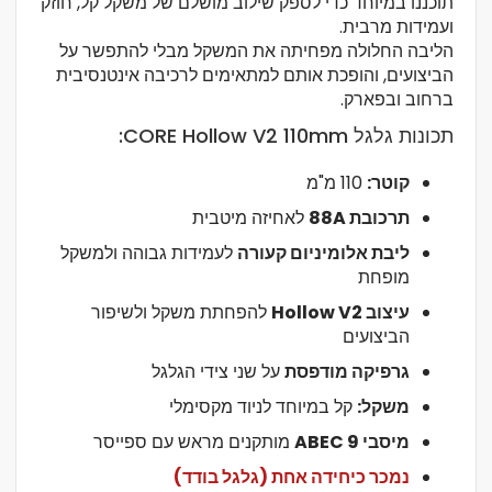
תוכננו במיוחד כדי לספק שילוב מושלם של משקל קל, חוזק
ועמידות מרבית.
הליבה החלולה מפחיתה את המשקל מבלי להתפשר על
הביצועים, והופכת אותם למתאימים לרכיבה אינטנסיבית
ברחוב ובפארק.
תכונות גלגל CORE Hollow V2 110mm:
קוטר:
110 מ"מ
תרכובת 88A
לאחיזה מיטבית
ליבת אלומיניום קעורה
לעמידות גבוהה ולמשקל
מופחת
עיצוב Hollow V2
להפחתת משקל ולשיפור
הביצועים
גרפיקה מודפסת
על שני צידי הגלגל
משקל:
קל במיוחד לניוד מקסימלי
מיסבי ABEC 9
מותקנים מראש עם ספייסר
נמכר כיחידה אחת (גלגל בודד)