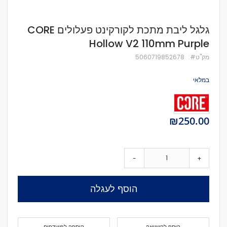
לדלג
גלגל ליבת מתכת לקורקינט פעלולים CORE
להתחלה
Hollow V2 110mm Purple
של
גלריית
מק''ט
5060719852678
תמונות
במלאי
₪250.00
-
+
הוסף לעגלה