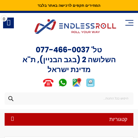
המחירים תקפים לרכישה באתר בלבד
Skip
to
0
Content
טל'
077-466-0037
השלושה 2 (בגב הבניין), ת"א
מדינת ישראל
חפש
קטגוריות