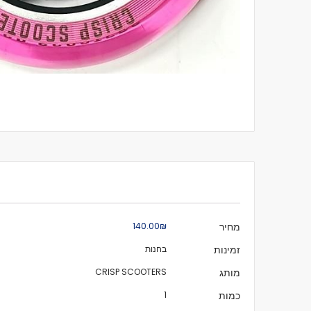
לדלג
להתחלה
של
גלריית
תמונות
מידע
מחיר
₪‏140.00
נוסף
זמינות
בחנות
מותג
CRISP SCOOTERS
כמות
1