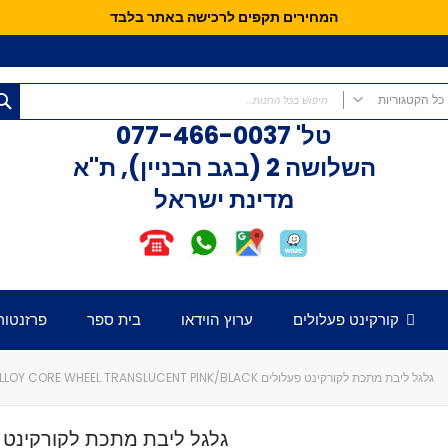
המחירים תקפים לרכישה באתר בלבד
כל הקטגוריות
טל'
077-466-0037
כל הקטגוריות
השלושה 2 (בגב הבניין), ת"א
קורקינטים
מדינת ישראל
קורקינט פעלולים
קורקינט לילדים
אופני איזון
חלקים לקורקינט
דק לקורקינט
קורקינט פעלולים
ערוץ הוידאו
בית ספר
פרזנטור
כידון לקורקינט
מזלג לקורקינט
גלגלים לקורקינט
גלגל ליבת מתכת לקורקינט פעלולים CRISP 100MM ALLOY CORE WHEEL TRANSLUCENT PINK/BLACK
קלאמפ לקורקינט
הֵדְסֵט לקורקינט
גלגל ליבת מתכת לקורקינט 
גריפּים לכידון