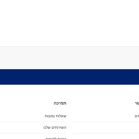
מיסבים לרולרבליידס
מעצורים
ספייסרים
ברגים
אבזמים
כָּאפ לרולרבליידס
גרב פנימית
אביזרים
מגף לרולרבליידס
גלגיליות - סקייטים
גלגיליות
חלקים
גלגלים לגלגיליות
מיסבים לגלגיליות
י
תמיכה
סטופרים
ים
שאלות נפוצות
מחליקיים
ציוד הגנה
השירותים שלנו
מגנים
שירות לקוחות