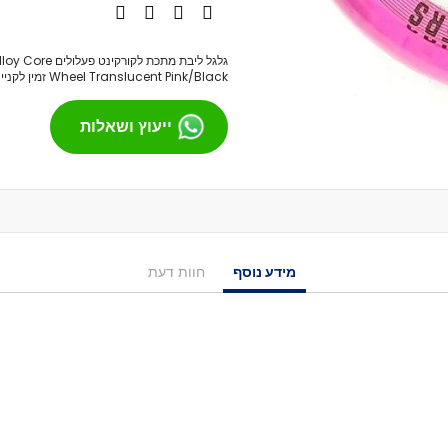
מסבים לסקייטבורד
צירים
גלגל ליבת מתכת לקור
גריפּ טֵייפּ
Wheel Translucent Pink/Black זמין לקנייה, במרווחים של 2
בושינגס
ייעוץ ושאלות
ברגים
הגבהות
טול
חומר סיכה
ספייסרים
אביזרים
מידע נוסף
חוות דעת
רולר בליידס
רולר בליידס למבוגרים
רולר בליידס לילדים
רולר בליידס משומש
חלקים לרולרבליידס
גלגלים
מרכבים