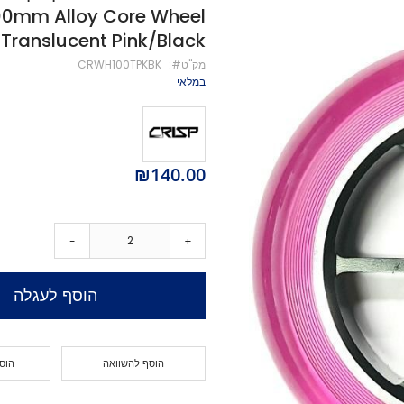
00mm Alloy Core Wheel
מיסבים לקורקינט
Translucent Pink/Black
ברגים לקורקינט
מק''ט
CRWH100TPKBK
מעצור לקורקינט
במלאי
פּגים לקורקינט
גריפּ טֵייפּ לקורקינט
POGO
Training Scooters
₪140.00
סקייטבורד
סקייטבורד סטריט
קארבר/מדמה גלישה
-
+
קרוזר
לונגבורד
סקייטבורד בהרכבה עצמית
הוסף לעגלה
קרשים
קרשים לסקייטבורד פעלולים
קרשים לקארבר/קרוזר
הוסף להשוואה
הוס
חלקים לסקייטבורד
גלגלים לסקייטבורד