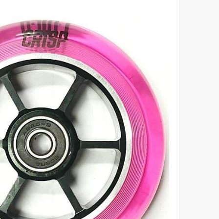
לסוף
של
גלריית
תמונות