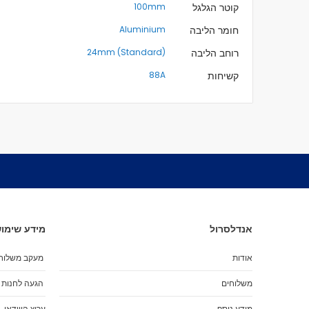
קוטר הגלגל
100mm
חומר הליבה
Aluminium
רוחב הליבה
24mm (Standard)
קשיחות
88A
אנדלסרול
מידע שימוש
אודות
מעקב משלוח
משלוחים
הגעה לחנות
מידע נוסף
ערוץ הווידאו