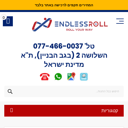
המחירים תקפים לרכישה באתר בלבד
Skip
to
0
Content
טל'
077-466-0037
השלושה 2 (בגב הבניין), ת"א
מדינת ישראל
חפש
קטגוריות