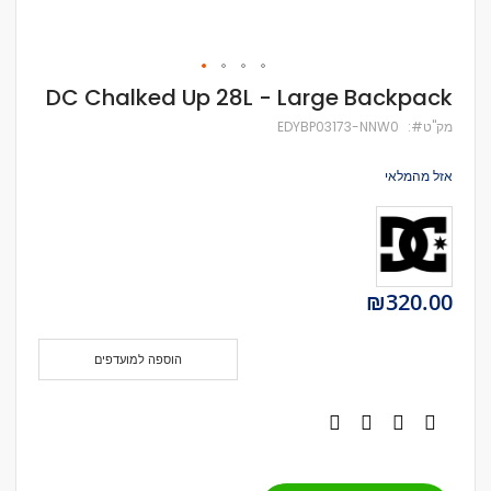
לדלג
DC Chalked Up 28L - Large Backpack
להתחלה
של
מק''ט
EDYBP03173-NNW0
גלריית
תמונות
אזל מהמלאי
₪320.00
הוספה למועדפים