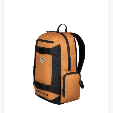
לדלג
לסוף
של
גלריית
תמונות