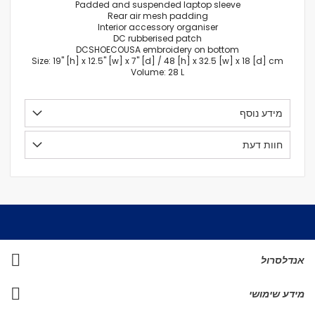
Padded and suspended laptop sleeve
Rear air mesh padding
Interior accessory organiser
DC rubberised patch
DCSHOECOUSA embroidery on bottom
Size: 19" [h] x 12.5" [w] x 7" [d] / 48 [h] x 32.5 [w] x 18 [d] cm
Volume: 28 L
מידע נוסף
חוות דעת
אנדלסרול
מידע שימושי