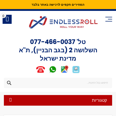
המחירים תקפים לרכישה באתר בלבד
Skip
to
0
Content
טל'
077-466-0037
השלושה 2 (בגב הבניין), ת"א
מדינת ישראל
חפש
קטגוריות