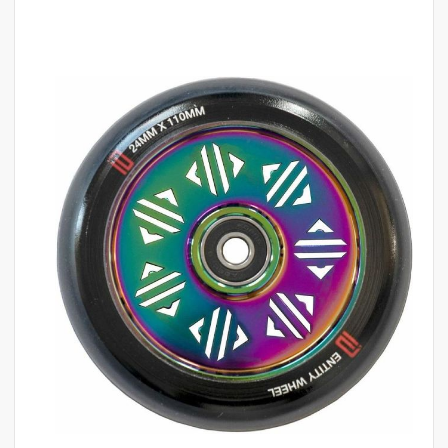
לדלג
לסוף
של
גלריית
תמונות