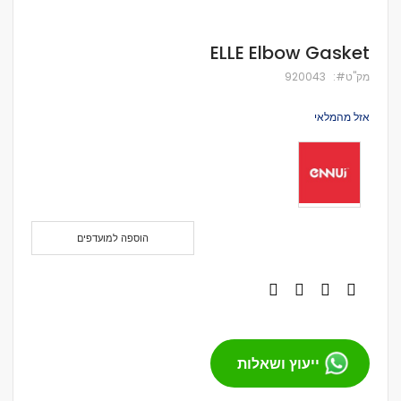
לדלג
ELLE Elbow Gasket
להתחלה
של
מק''ט
920043
גלריית
תמונות
אזל מהמלאי
הוספה למועדפים
ייעוץ ושאלות