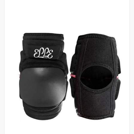
לדלג
לסוף
של
גלריית
תמונות