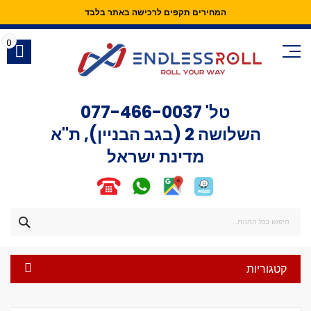
המחירים תקפים לרכישה באתר בלבד
Skip
to
0
Content
טל'
077-466-0037
השלושה 2 (בגב הבניין), ת"א
מדינת ישראל
חפש
קטגוריות