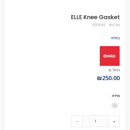
לדלג
ELLE Knee Gasket
להתחלה
של
מק''ט
920042
גלריית
תמונות
במלאי
החל מ
₪250.00
מידה
XS
-
+