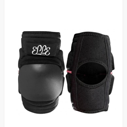
לדלג
לסוף
של
גלריית
תמונות