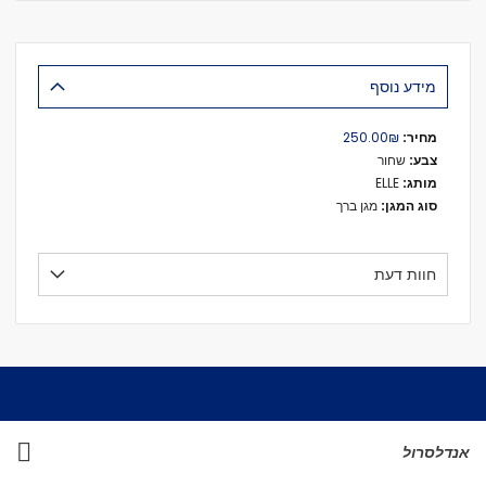
מידע נוסף
מידע
₪‏250.00
נוסף
שחור
ELLE
מגן ברך
חוות דעת
אנדלסרול