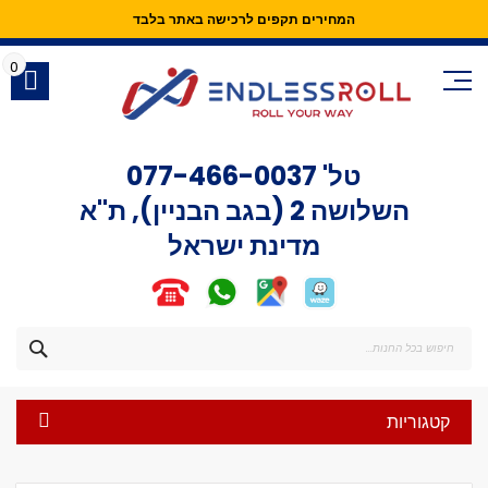
המחירים תקפים לרכישה באתר בלבד
Skip
to
0
Content
טל'
077-466-0037
השלושה 2 (בגב הבניין), ת"א
מדינת ישראל
חפש
קטגוריות