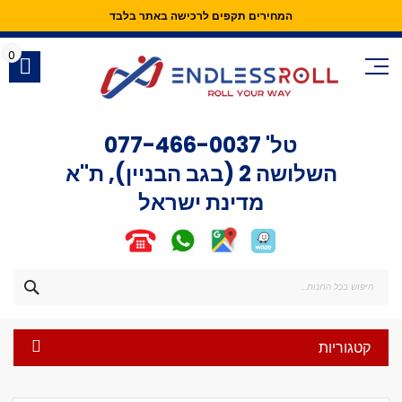
המחירים תקפים לרכישה באתר בלבד
Skip
to
0
Content
טל'
077-466-0037
השלושה 2 (בגב הבניין), ת"א
מדינת ישראל
חפש
קטגוריות