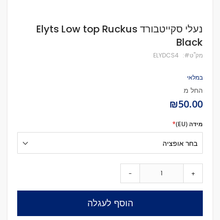
לדלג
נעלי סקייטבורד Elyts Low top Ruckus
להתחלה
Black
של
גלריית
מק''ט
ELYDCS4
תמונות
במלאי
החל מ
₪50.00
מידה (EU)
-
+
הוסף לעגלה