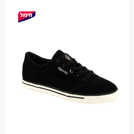
לדלג
לסוף
של
גלריית
תמונות