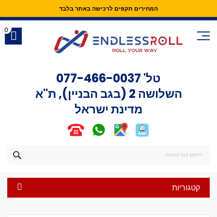
המחירים תקפים לרכישה באתר בלבד
Skip
to
0
Content
טל'
077-466-0037
השלושה 2 (בגב הבניין), ת"א
מדינת ישראל
חפש
קטגוריות