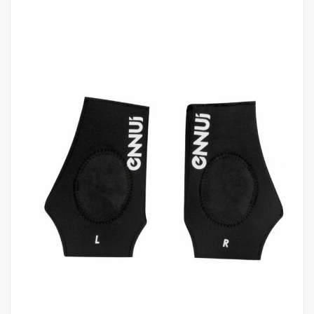
לדלג
לסוף
של
גלריית
תמונות