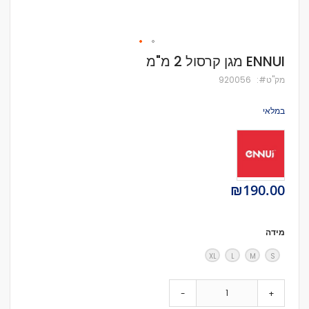
לדלג
ENNUI מגן קרסול 2 מ"מ
להתחלה
של
מק''ט
920056
גלריית
תמונות
במלאי
₪190.00
מידה
XL
L
M
S
-
+