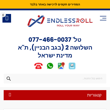
המחירים תקפים לרכישה באתר בלבד
Skip
to
0
Content
טל'
077-466-0037
השלושה 2 (בגב הבניין), ת"א
מדינת ישראל
חפש
קטגוריות