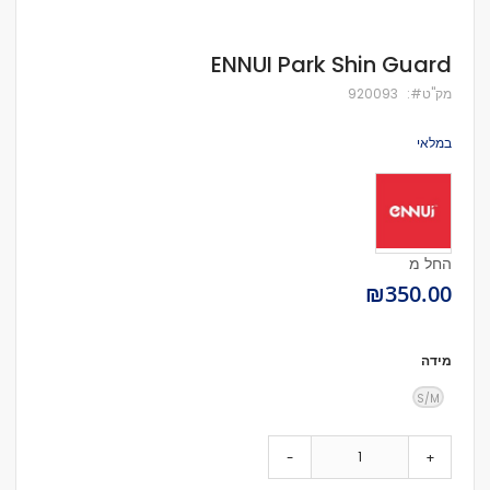
לדלג
ENNUI Park Shin Guard
להתחלה
של
מק''ט
920093
גלריית
תמונות
במלאי
החל מ
₪350.00
מידה
S/M
-
+