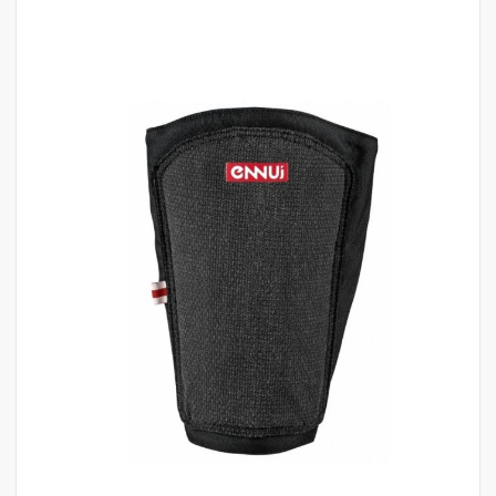
לדלג
לסוף
של
גלריית
תמונות