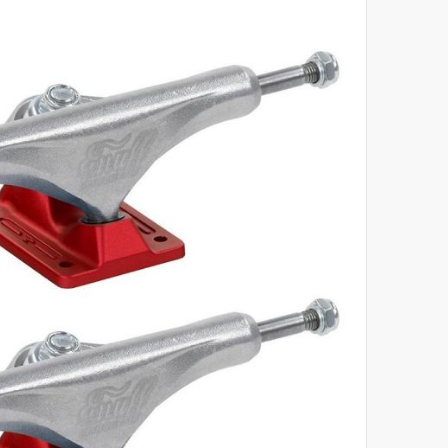
לסוף
של
גלריית
תמונות