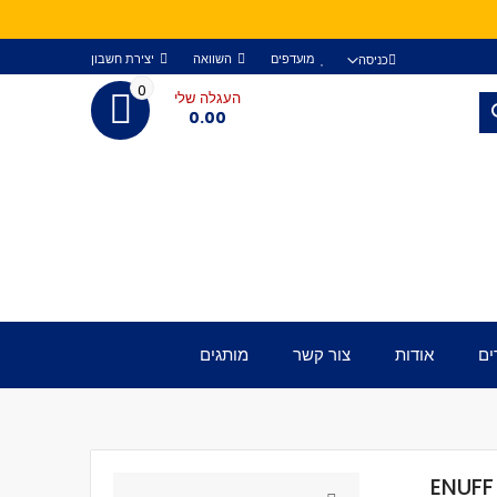
מועדפים
השוואה
יצירת חשבון
כניסה
0
העגלה שלי
חפש
0.00
ים
אודות
צור קשר
מותגים
ENUFF