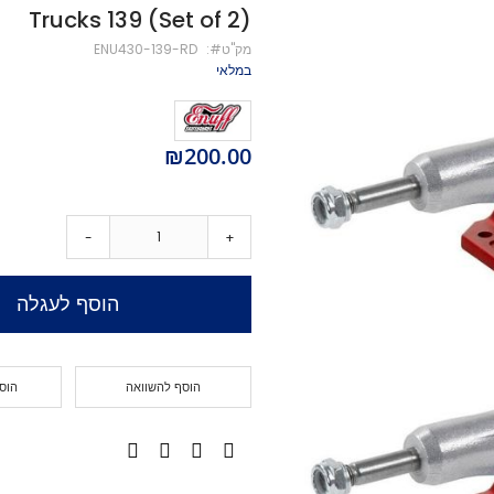
Trucks 139 (Set of 2)
מיסבים לקורקינט
מק''ט
ENU430-139-RD
ברגים לקורקינט
במלאי
מעצור לקורקינט
פּגים לקורקינט
גריפּ טֵייפּ לקורקינט
₪200.00
POGO
Training Scooters
סקייטבורד
-
+
סקייטבורד סטריט
קארבר/מדמה גלישה
הוסף לעגלה
קרוזר
לונגבורד
סקייטבורד בהרכבה עצמית
קרשים
הוסף להשוואה
הוס
קרשים לסקייטבורד פעלולים
קרשים לקארבר/קרוזר
חלקים לסקייטבורד
גלגלים לסקייטבורד