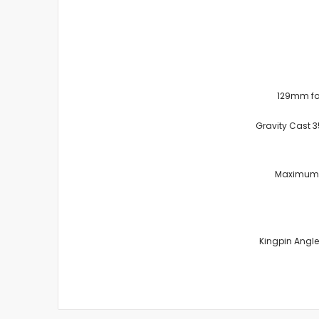
129mm for
Gravity Cast 
Maximum 
19.5° Kingpin A