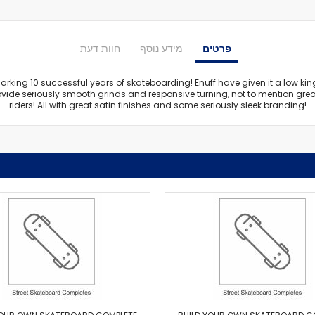
מיסבים לרולרבליידס
מעצורים
ספייסרים
פרטים
מידע נוסף
חוות דעת
ברגים
אבזמים
arking 10 successful years of skateboarding! Enuff have given it a low k
כָּאפ לרולרבליידס
vide seriously smooth grinds and responsive turning, not to mention great
riders! All with great satin finishes and some seriously sleek branding!
גרב פנימית
אביזרים
מגף לרולרבליידס
גלגיליות - סקייטים
גלגיליות
חלקים
גלגלים לגלגיליות
מיסבים לגלגיליות
סטופרים
מחליקיים
ציוד הגנה
מגנים