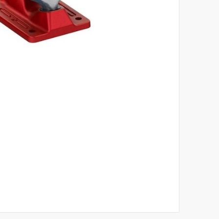
לדלג
להתחלה
של
גלריית
תמונות