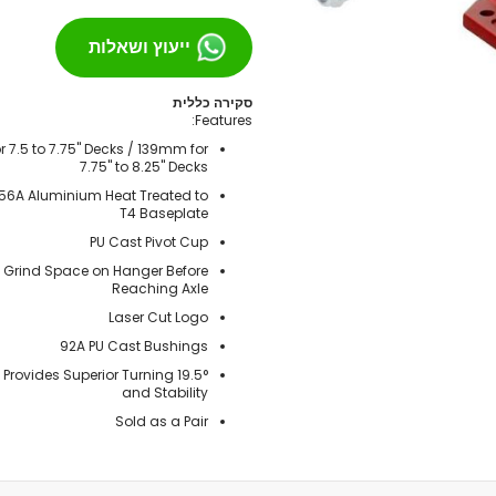
מסבים לסקייטבורד
ייעוץ ושאלות
צירים
גריפּ טֵייפּ
סקירה כללית
בושינגס
Features:
ברגים
 7.5 to 7.75" Decks / 139mm for
הגבהות
7.75" to 8.25" Decks
טול
356A Aluminium Heat Treated to
T4 Baseplate
חומר סיכה
PU Cast Pivot Cup
ספייסרים
Grind Space on Hanger Before
אביזרים
Reaching Axle
רולר בליידס
Laser Cut Logo
רולר בליידס למבוגרים
92A PU Cast Bushings
רולר בליידס לילדים
ngle Provides Superior Turning
רולר בליידס משומש
and Stability
חלקים לרולרבליידס
Sold as a Pair
גלגלים
מרכבים