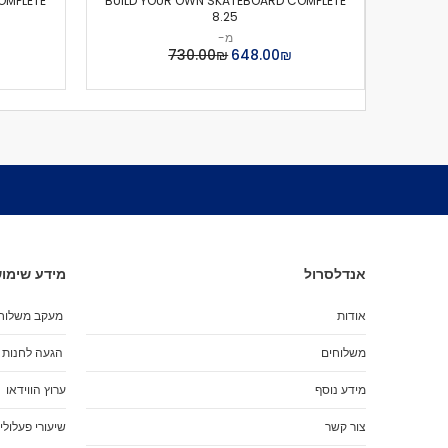
OMPLETE
BUILD YOUR OWN SKATEBOARD COMPLETE
8.25
מ-
₪‏648.00
₪‏730.00
אנדלסרול
מידע שימוש
אודות
מעקב משלוח
משלוחים
הגעה לחנות
מידע נוסף
ערוץ הווידאו
צור קשר
שיעורי פעלולי