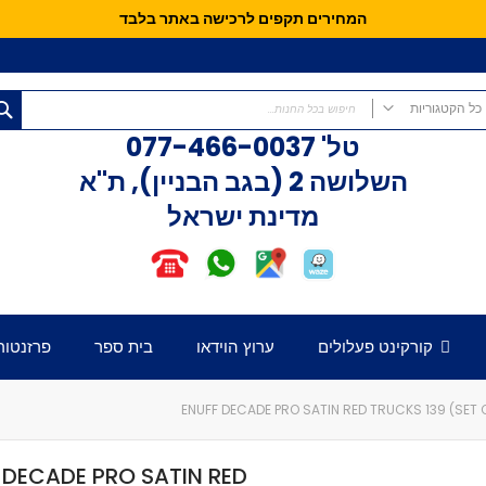
המחירים תקפים לרכישה באתר בלבד
כל הקטגוריות
טל'
077-466-0037
כל הקטגוריות
השלושה 2 (בגב הבניין), ת"א
קורקינטים
מדינת ישראל
קורקינט פעלולים
קורקינט לילדים
אופני איזון
חלקים לקורקינט
דק לקורקינט
קורקינט פעלולים
ערוץ הוידאו
בית ספר
פרזנטור
כידון לקורקינט
מזלג לקורקינט
גלגלים לקורקינט
ENUFF DECADE PRO SATIN RED TRUCKS 139 (SET O
קלאמפ לקורקינט
הֵדְסֵט לקורקינט
 DECADE PRO SATIN RED
גריפּים לכידון