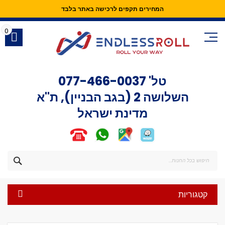
המחירים תקפים לרכישה באתר בלבד
Skip
to
0
Content
טל'
077-466-0037
השלושה 2 (בגב הבניין), ת"א
מדינת ישראל
חפש
קטגוריות