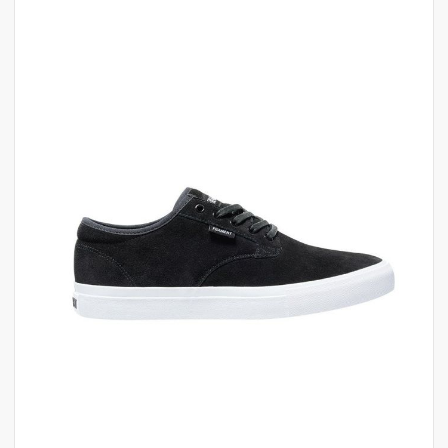
לדלג
לסוף
של
גלריית
תמונות