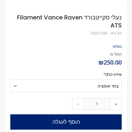
לדלג
נעלי סקייטבורד Filament Vance Raven
להתחלה
ATS
של
גלריית
מק''ט
FILDCSH8
תמונות
במלאי
החל מ
₪250.00
מידה (EU)
-
+
הוסף לעגלה