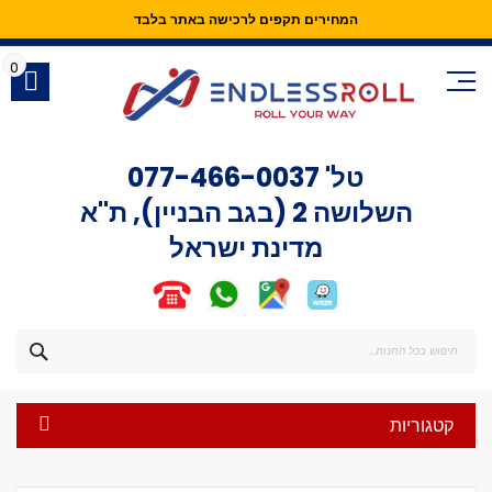
המחירים תקפים לרכישה באתר בלבד
Skip
to
0
Content
טל'
077-466-0037
השלושה 2 (בגב הבניין), ת"א
מדינת ישראל
חפש
קטגוריות