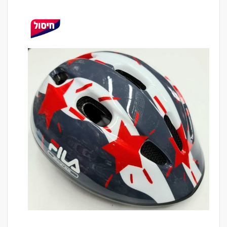
לדלג
לסוף
של
גלריית
תמונות