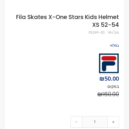
לדלג
Fila Skates X-One Stars Kids Helmet
להתחלה
XS 52-54
של
גלריית
מק''ט
FILSH1-XS
תמונות
במלאי
Special
₪50.00
Price
במקום
₪160.00
-
+