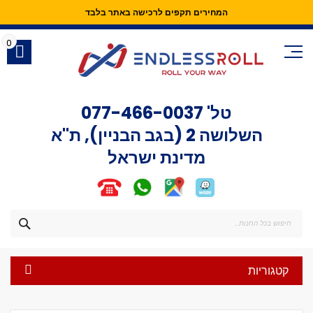
המחירים תקפים לרכישה באתר בלבד
Skip
to
0
Content
טל'
077-466-0037
השלושה 2 (בגב הבניין), ת"א
מדינת ישראל
חפש
קטגוריות