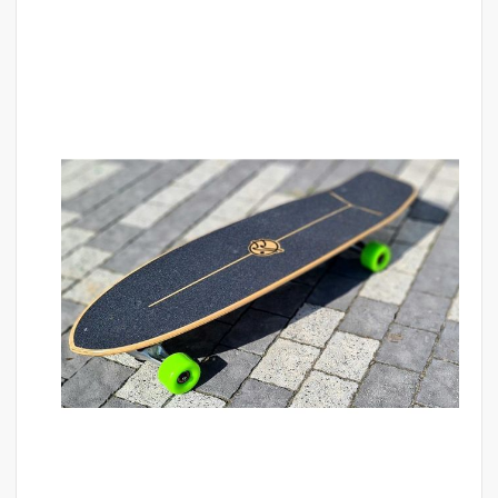
לדלג
לסוף
של
גלריית
תמונות