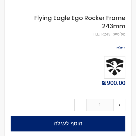
לדלג
Flying Eagle Ego Rocker Frame
להתחלה
243mm
של
גלריית
מק''ט
FEЕFR243
תמונות
במלאי
₪900.00
-
+
הוסף לעגלה