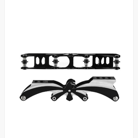
לדלג
לסוף
של
גלריית
תמונות