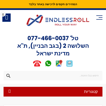
המחירים תקפים לרכישה באתר בלבד
Skip
to
0
Content
טל'
077-466-0037
השלושה 2 (בגב הבניין), ת"א
מדינת ישראל
חפש
קטגוריות