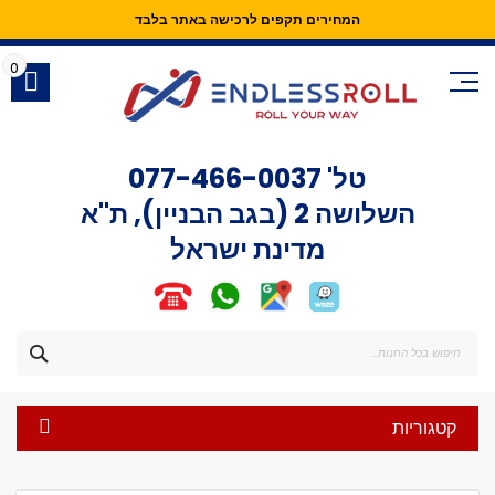
המחירים תקפים לרכישה באתר בלבד
Skip
to
0
Content
טל'
077-466-0037
השלושה 2 (בגב הבניין), ת"א
מדינת ישראל
חפש
קטגוריות