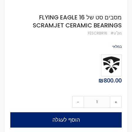
לדלג
מסבים סט של 16 FLYING EAGLE
להתחלה
SCRAMJET CERAMIC BEARINGS
של
גלריית
מק''ט
FESCRBR16
תמונות
במלאי
₪800.00
-
+
הוסף לעגלה