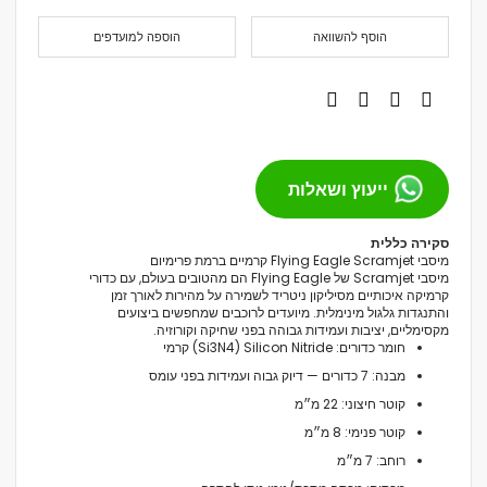
הוסף להשוואה
הוספה למועדפים
ייעוץ ושאלות
סקירה כללית
מיסבי Flying Eagle Scramjet קרמיים ברמת פרימיום
מיסבי Scramjet של Flying Eagle הם מהטובים בעולם, עם כדורי
קרמיקה איכותיים מסיליקון ניטריד לשמירה על מהירות לאורך זמן
והתנגדות גלגול מינימלית. מיועדים לרוכבים שמחפשים ביצועים
מקסימליים, יציבות ועמידות גבוהה בפני שחיקה וקורוזיה.
חומר כדורים: Silicon Nitride ‏(Si3N4) קרמי
מבנה: 7 כדורים — דיוק גבוה ועמידות בפני עומס
קוטר חיצוני: 22 מ״מ
קוטר פנימי: 8 מ״מ
רוחב: 7 מ״מ