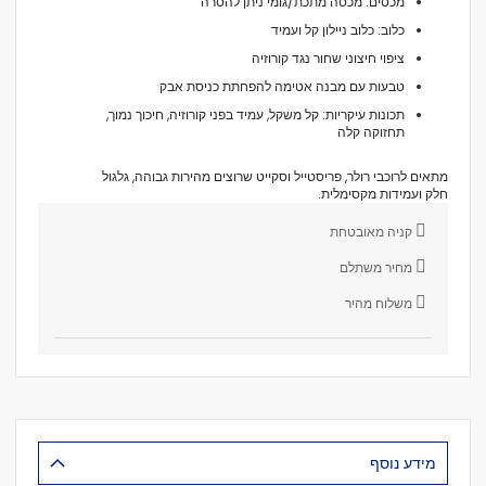
מכסים: מכסה מתכת/גומי ניתן להסרה
כלוב: כלוב ניילון קל ועמיד
ציפוי חיצוני שחור נגד קורוזיה
טבעות עם מבנה אטימה להפחתת כניסת אבק
תכונות עיקריות: קל משקל, עמיד בפני קורוזיה, חיכוך נמוך,
תחזוקה קלה
מתאים לרוכבי רולר, פריסטייל וסקייט שרוצים מהירות גבוהה, גלגול
חלק ועמידות מקסימלית.
קניה מאובטחת
מחיר משתלם
משלוח מהיר
מידע נוסף