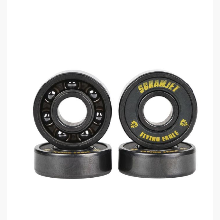
לדלג
לסוף
של
גלריית
תמונות