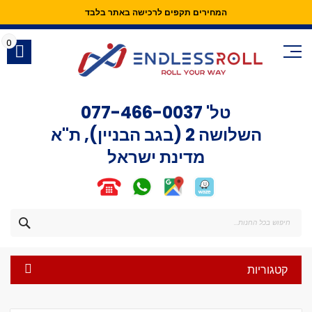
המחירים תקפים לרכישה באתר בלבד
Skip
to
0
Content
טל'
077-466-0037
השלושה 2 (בגב הבניין), ת"א
מדינת ישראל
חפש
קטגוריות