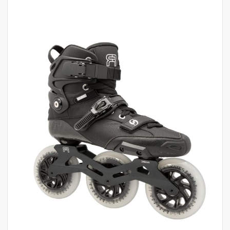
לדלג
לסוף
של
גלריית
תמונות