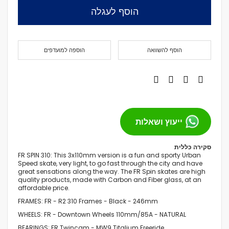
הוסף לעגלה
הוסף להשוואה
הוספה למועדפים
ייעוץ ושאלות
סקירה כללית
FR SPIN 310: This 3x110mm version is a fun and sporty Urban
Speed skate, very light, to go fast through the city and have
great sensations along the way. The FR Spin skates are high
quality products, made with Carbon and Fiber glass, at an
affordable price.
FRAMES:
FR - R2 310 Frames - Black - 246mm
WHEELS:
FR - Downtown Wheels 110mm/85A - NATURAL
BEARINGS:
FR Twincam - MW9 Titalium Freeride