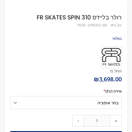
לדלג
רולר בליידס FR SKATES SPIN 310
להתחלה
של
מק''ט
FRSK-SPIN310-BK
גלריית
תמונות
במלאי
החל מ
₪3,698.00
מידה (EU)
-
+