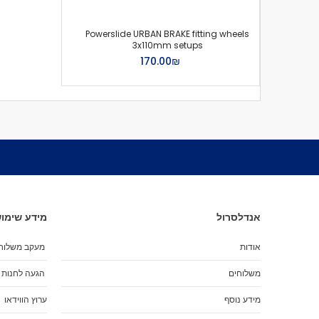
Powerslide URBAN BRAKE fitting wheels
3x110mm setups
₪‏170.00
אנדלסרול
מידע שימוש
אודות
מעקב משלוח
משלוחים
הגעה לחנות
מידע נוסף
ערוץ הווידאו