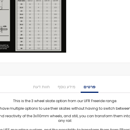
מיסבים לרולרבליידס
מעצורים
ספייסרים
ברגים
אבזמים
כָּאפ לרולרבליידס
גרב פנימית
אביזרים
מגף לרולרבליידס
גלגיליות - סקייטים
גלגיליות
חלקים
פרטים
מידע נוסף
חוות דעת
גלגלים לגלגיליות
מיסבים לגלגיליות
This is the 3 wheel skate option from our UFR Freeride range.
סטופרים
ave multiple options to use their skates without having to switch between d
מחליקיים
d reactivity of the 3x110mm wheels, and still, you can transform them into r
ציוד הגנה
any rail.
מגנים
 a UFS mounting system, and the possibility to transform them from FReeri