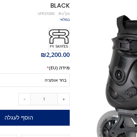
BLACK
מיסבים לקורקינט
מק''ט
UFR310BK
ברגים לקורקינט
במלאי
מעצור לקורקינט
פּגים לקורקינט
גריפּ טֵייפּ לקורקינט
POGO
Training Scooters
₪2,200.00
סקייטבורד
מידה (EU)
סקייטבורד סטריט
קארבר/מדמה גלישה
קרוזר
לונגבורד
סקייטבורד בהרכבה עצמית
-
+
קרשים
קרשים לסקייטבורד פעלולים
הוסף לעגלה
קרשים לקארבר/קרוזר
חלקים לסקייטבורד
גלגלים לסקייטבורד