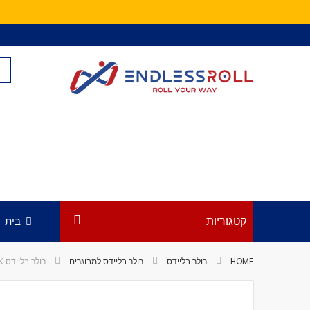
Skip
to
Content
קטגוריות
בית
HOME
רולר בליידס
רולר בליידס למבוגרים
רולר בליידס FR SKATES UFR 310 BLACK
לדלג