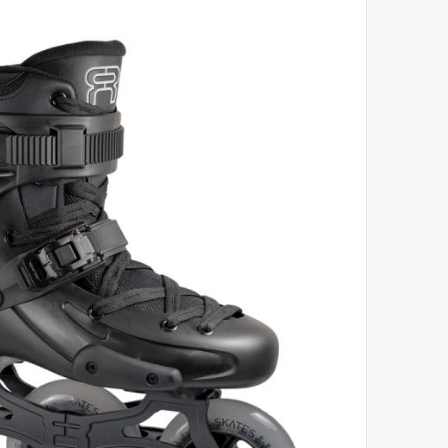
לסוף
של
גלריית
תמונות