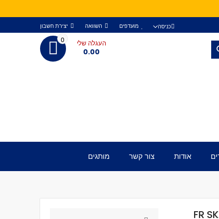
מועדפים
השוואה
יצירת חשבון
כניסה
0
העגלה שלי
חפש
0.00
ים
אודות
צור קשר
מותגים
FR SKATE