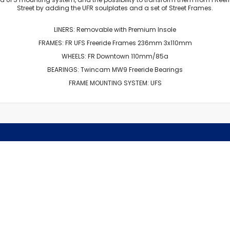
מארז מגנים
Street by adding the UFR soulplates and a set of Street Frames.
מגני בִּרְכַּיִים
מגני מרפקים
LINERS: Removable with Premium Insole
מגני שורש כף יד
FRAMES: FR UFS Freeride Frames 236mm 3x110mm
כפפות סלייד
WHEELS: FR Downtown 110mm/85a
מגן אגן
BEARINGS: Twincam MW9 Freeride Bearings
שינר
FRAME MOUNTING SYSTEM: UFS
קסדות
הלבשה
ביגוד
חולצות (שרוול קצר)
חולצות (שרוול ארוך)
גוּפִיות
חולצות מכופתרות
סווטשירט
קפוצ'ונים
מְעִיל
Pants