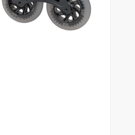
לדלג
להתחלה
של
גלריית
תמונות