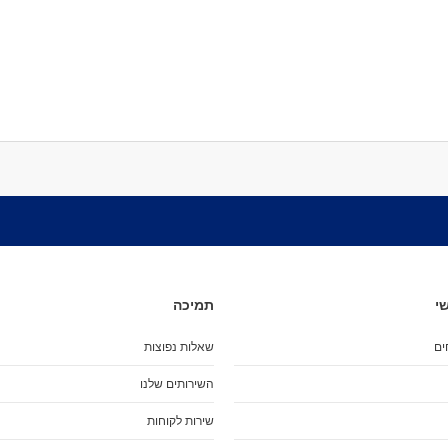
Neck Warmer
כובעים
גרביים
תיקים
תיקי גב
תיקי גב לנשיאת סקייטבורד
תיק לרולרבליידס
תיק טיולים
תיקי צד
פאווץ' / קלמרים
תיקי אוכל
תיקי יד
י
תמיכה
Wallet
נעליים
ים
שאלות נפוצות
גיפט קארד
משקפי שמש
השירותים שלנו
Gadgets
שירות לקוחות
שעונים