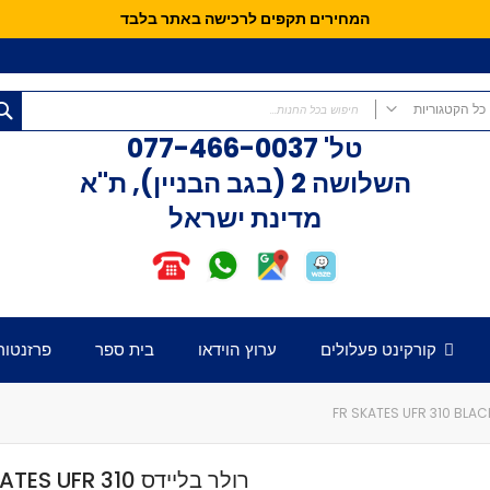
המחירים תקפים לרכישה באתר בלבד
כל הקטגוריות
טל'
077-466-0037
כל הקטגוריות
השלושה 2 (בגב הבניין), ת"א
קורקינטים
מדינת ישראל
קורקינט פעלולים
קורקינט לילדים
אופני איזון
חלקים לקורקינט
דק לקורקינט
קורקינט פעלולים
ערוץ הוידאו
בית ספר
פרזנטור
כידון לקורקינט
מזלג לקורקינט
גלגלים לקורקינט
קלאמפ לקורקינט
הֵדְסֵט לקורקינט
רולר בליידס S UFR 310
גריפּים לכידון