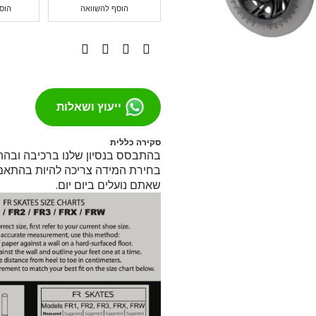
הוסף להשוואה
הוס
מסבים לסקייטבורד
צירים
גריפּ טֵייפּ
בושינגס
ברגים
ייעוץ ושאלות
הגבהות
טול
חומר סיכה
סקירה כללית
בהתבסס בנסיון שלנו ברכיבה ובה
ספייסרים
בחירת המידה צריכה להיות בהתאם
אביזרים
שאתם נועלים ביום יום.
רולר בליידס
רולר בליידס למבוגרים
רולר בליידס לילדים
רולר בליידס משומש
חלקים לרולרבליידס
גלגלים
מרכבים