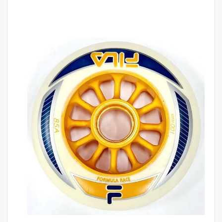
לדלג
לסוף
של
גלריית
תמונות