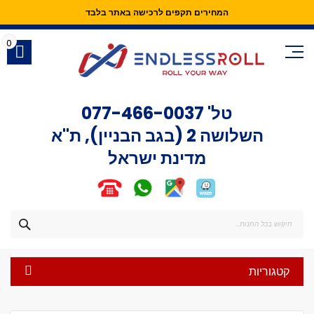
המחירים תקפים לרכישה באתר בלבד
Skip
to
0
Content
טל'
077-466-0037
השלושה 2 (בגב הבניין), ת"א
מדינת ישראל
חפש
קטגוריות