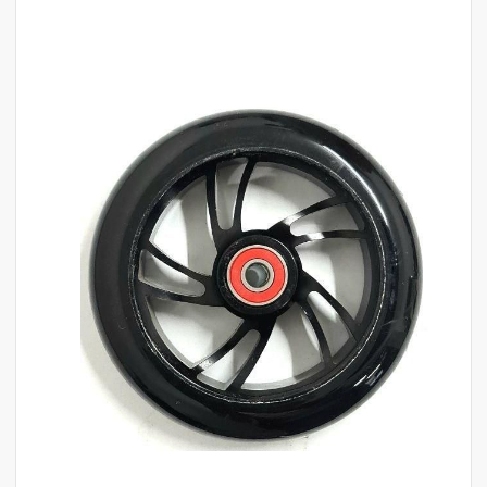
לדלג
לסוף
של
גלריית
תמונות