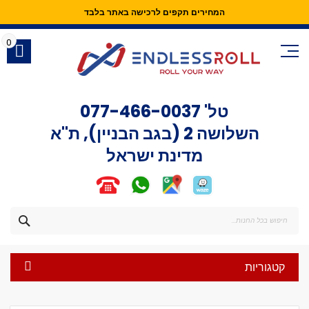
המחירים תקפים לרכישה באתר בלבד
Skip
to
0
Content
טל'
077-466-0037
השלושה 2 (בגב הבניין), ת"א
מדינת ישראל
חפש
קטגוריות