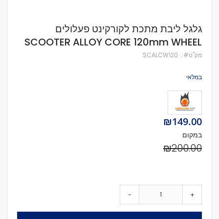
לדלג
גלגל ליבת מתכת לקורקינט פעלולים
להתחלה
SCOOTER ALLOY CORE 120mm WHEEL
של
גלריית
מק''ט
SCALCW120
תמונות
במלאי
Special
₪149.00
Price
במקום
₪200.00
-
+