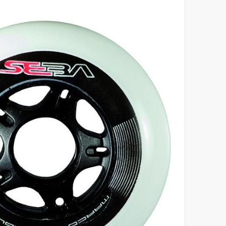
לסוף
של
גלריית
תמונות