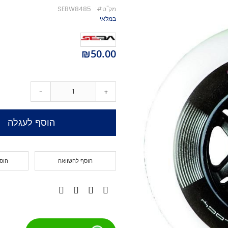
מק''ט
SEBW8485
מיסבים לקורקינט
במלאי
ברגים לקורקינט
מעצור לקורקינט
פּגים לקורקינט
₪50.00
גריפּ טֵייפּ לקורקינט
POGO
Training Scooters
-
+
סקייטבורד
סקייטבורד סטריט
הוסף לעגלה
קארבר/מדמה גלישה
קרוזר
לונגבורד
הוסף להשוואה
הוס
סקייטבורד בהרכבה עצמית
קרשים
קרשים לסקייטבורד פעלולים
קרשים לקארבר/קרוזר
חלקים לסקייטבורד
גלגלים לסקייטבורד