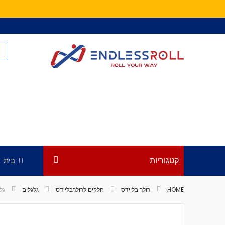
Skip
to
Content
קטגוריות
בית
HOME
רולר בליידס
חלקים לרולרבליידס
גלגלים
גלגל M 85A
לדלג