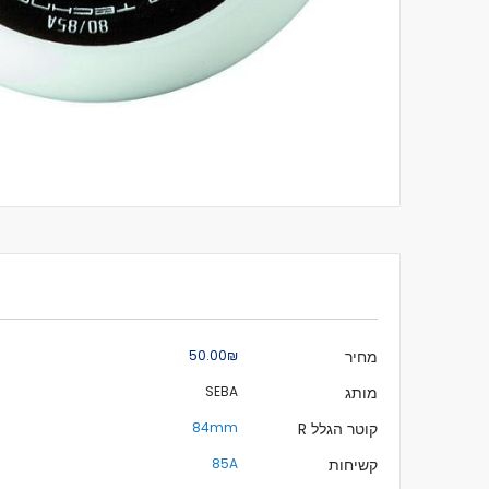
לדלג
להתחלה
של
גלריית
תמונות
מידע
מחיר
₪‏50.00
נוסף
מותג
SEBA
קוטר הגלל R
84mm
קשיחות
85A