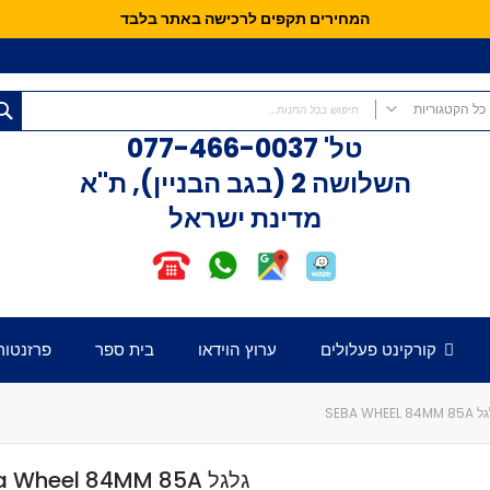
המחירים תקפים לרכישה באתר בלבד
כל הקטגוריות
טל'
077-466-0037
כל הקטגוריות
השלושה 2 (בגב הבניין), ת"א
קורקינטים
מדינת ישראל
קורקינט פעלולים
קורקינט לילדים
אופני איזון
חלקים לקורקינט
דק לקורקינט
קורקינט פעלולים
ערוץ הוידאו
בית ספר
פרזנטור
כידון לקורקינט
מזלג לקורקינט
גלגלים לקורקינט
SEBA WHEEL 84M
קלאמפ לקורקינט
הֵדְסֵט לקורקינט
גלגל Seba Wheel 84MM 85A
גריפּים לכידון