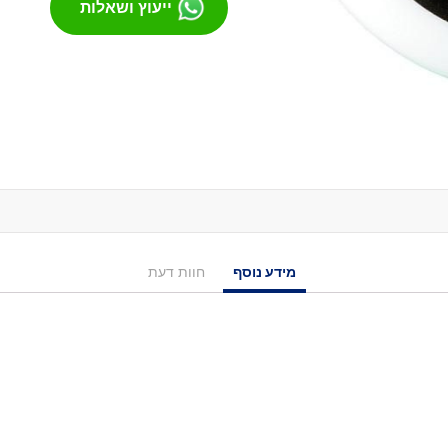
ייעוץ ושאלות
מסבים לסקייטבורד
צירים
גריפּ טֵייפּ
בושינגס
ברגים
הגבהות
טול
חומר סיכה
ספייסרים
אביזרים
מידע נוסף
חוות דעת
רולר בליידס
רולר בליידס למבוגרים
רולר בליידס לילדים
רולר בליידס משומש
חלקים לרולרבליידס
גלגלים
מרכבים