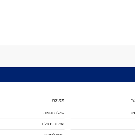
מיסבים לרולרבליידס
מעצורים
ספייסרים
ברגים
אבזמים
כָּאפ לרולרבליידס
גרב פנימית
אביזרים
מגף לרולרבליידס
גלגיליות - סקייטים
גלגיליות
חלקים
גלגלים לגלגיליות
מיסבים לגלגיליות
י
תמיכה
סטופרים
ים
שאלות נפוצות
מחליקיים
ציוד הגנה
השירותים שלנו
מגנים
שירות לקוחות