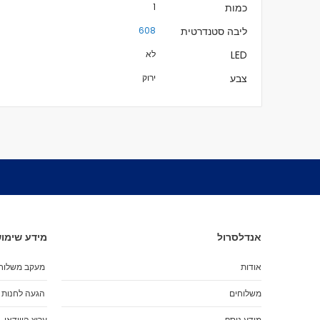
כמות
1
ליבה סטנדרטית
608
LED
לא
צבע
ירוק
אנדלסרול
מידע שימוש
אודות
מעקב משלוח
משלוחים
הגעה לחנות
מידע נוסף
ערוץ הווידאו