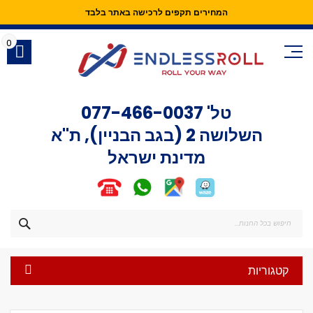
המחירים תקפים לרכישה באתר בלבד
Skip
to
0
Content
טל'
077-466-0037
השלושה 2 (בגב הבניין), ת"א
מדינת ישראל
חפש
קטגוריות