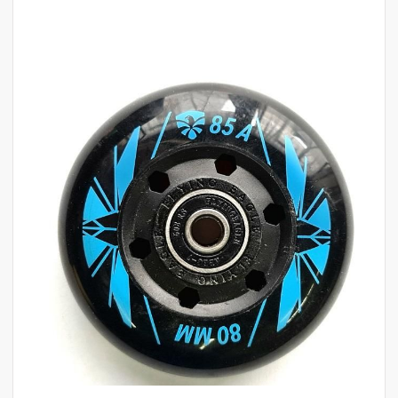
לדלג
לסוף
של
גלריית
תמונות