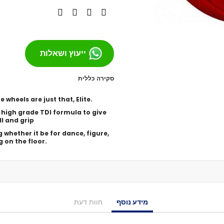
מסבים לסקייטבורד
צירים
גריפּ טֵייפּ
בושינגס
ייעוץ ושאלות
ברגים
הגבהות
סקירה כללית
טול
e wheels are just that, Elite.
חומר סיכה
high grade TDI formula to give
ספייסרים
ll and grip
אביזרים
g whether it be for dance, figure,
רולר בליידס
g on the floor.
רולר בליידס למבוגרים
רולר בליידס לילדים
רולר בליידס משומש
חלקים לרולרבליידס
גלגלים
מידע נוסף
חוות דעת
מרכבים