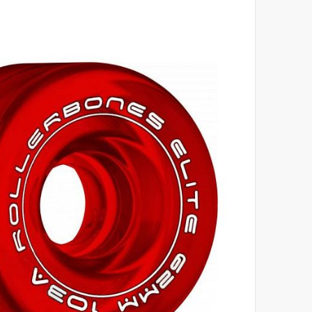
לסוף
של
גלריית
תמונות