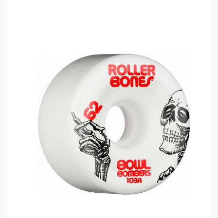
לדלג
לסוף
של
גלריית
תמונות