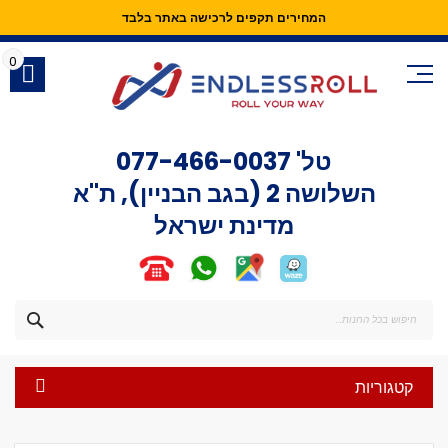
המחירים תקפים לרכישה באתר בלבד
Skip
to
0
Content
טל'
077-466-0037
השלושה 2 (בגב הבניין), ת"א
מדינת ישראל
חפש
קטגוריות