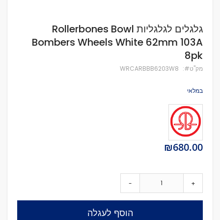
לדלג
גלגלים לגלגליות Rollerbones Bowl
להתחלה
Bombers Wheels White 62mm 103A
של
גלריית
8pk
תמונות
מק''ט
WRCARBBB6203W8
במלאי
₪680.00
-
+
הוסף לעגלה