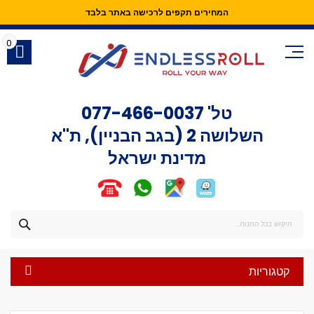
המחירים תקפים לרכישה באתר בלבד
Skip
to
0
Content
טל'
077-466-0037
השלושה 2 (בגב הבניין), ת"א
מדינת ישראל
חפש
קטגוריות