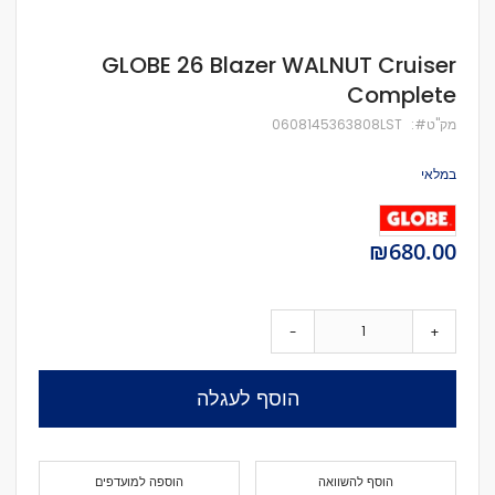
לדלג
GLOBE 26 Blazer WALNUT Cruiser
להתחלה
Complete
של
גלריית
מק''ט
0608145363808LST
תמונות
במלאי
₪680.00
-
+
הוסף לעגלה
הוסף להשוואה
הוספה למועדפים