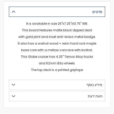
פרטים
It is available in size 26''x7.25''x13.75'' WB.
This board features matte black dipped deck
with gold print and inset anti-brass metal badge.
It also has a walnut wood + resin hard rock maple
base core with a mellow concave with kicktail.
This Globe cruiser has 4.25" Tensor Alloy trucks
and 62mm 83a wheels.
The top deck is a printed griptape
מידע נוסף
חוות דעת