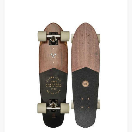
לדלג
לסוף
של
גלריית
תמונות