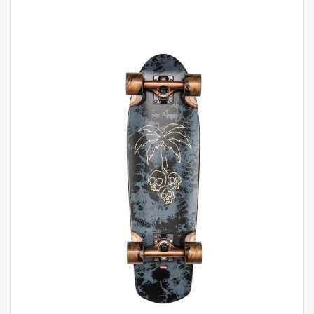
לדלג
לסוף
של
גלריית
תמונות