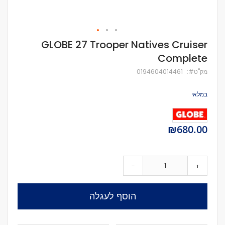
לדלג
GLOBE 27 Trooper Natives Cruiser
להתחלה
Complete
של
גלריית
מק''ט
0194604014461
תמונות
במלאי
₪680.00
-
+
הוסף לעגלה