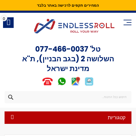
המחירים תקפים לרכישה באתר בלבד
Skip
to
0
Content
טל'
077-466-0037
השלושה 2 (בגב הבניין), ת"א
מדינת ישראל
חפש
קטגוריות