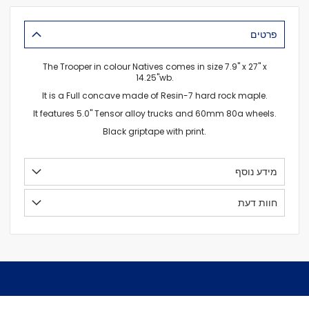
פרטים
The Trooper in colour Natives comes in size 7.9" x 27" x
14.25"wb.
It is a Full concave made of Resin-7 hard rock maple.
It features 5.0" Tensor alloy trucks and 60mm 80a wheels.
Black griptape with print.
מידע נוסף
חוות דעת