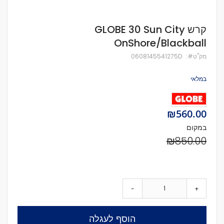
לדלג
קרש GLOBE 30 Sun City
להתחלה
OnShore/Blackball
של
גלריית
מק''ט
0608145541275D
תמונות
במלאי
Special
₪560.00
Price
במקום
₪850.00
-
+
הוסף לעגלה