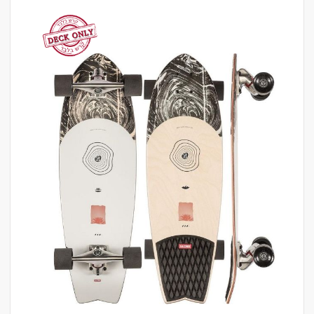
לדלג
לסוף
של
גלריית
תמונות