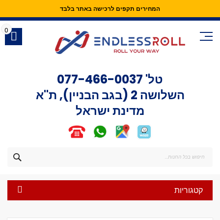
המחירים תקפים לרכישה באתר בלבד
Skip
to
0
Content
טל'
077-466-0037
השלושה 2 (בגב הבניין), ת"א
מדינת ישראל
חפש
קטגוריות