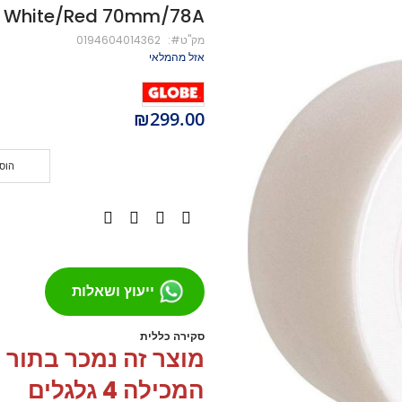
White/Red 70mm/78A
מיסבים לקורקינט
מק''ט
0194604014362
ברגים לקורקינט
אזל מהמלאי
מעצור לקורקינט
פּגים לקורקינט
גריפּ טֵייפּ לקורקינט
₪299.00
POGO
Training Scooters
הוס
סקייטבורד
סקייטבורד סטריט
קארבר/מדמה גלישה
קרוזר
לונגבורד
ייעוץ ושאלות
סקייטבורד בהרכבה עצמית
קרשים
קרשים לסקייטבורד פעלולים
סקירה כללית
מוצר זה נמכר בתור 
קרשים לקארבר/קרוזר
חלקים לסקייטבורד
המכילה
4 גלגלים
גלגלים לסקייטבורד