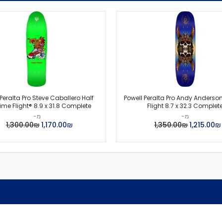
מיסבים לרולרבליידס
מעצורים
ספייסרים
ברגים
אבזמים
כָּאפ לרולרבליידס
גרב פנימית
אביזרים
 Peralta Pro Steve Caballero Half
Powell Peralta Pro Andy Anderso
מגף לרולרבליידס
ime Flight® 8.9 x 31.8 Complete
Flight 8.7 x 32.3 Complet
גלגיליות - סקייטים
מ-
מ-
₪‏1,215.00
₪‏1,350.00
₪‏1,170.00
₪‏1,300.00
גלגיליות
חלקים
גלגלים לגלגיליות
מיסבים לגלגיליות
סטופרים
מחליקיים
ציוד הגנה
מגנים