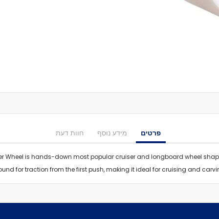
מסבים לסקייטבורד
צירים
גריפּ טֵייפּ
בושינגס
ברגים
הגבהות
טול
חומר סיכה
ספייסרים
אביזרים
פרטים
מידע נוסף
חוות דעת
רולר בליידס
רולר בליידס למבוגרים
er Wheel is hands-down most popular cruiser and longboard wheel shape
רולר בליידס לילדים
und for traction from the first push, making it ideal for cruising and carv
רולר בליידס משומש
חלקים לרולרבליידס
גלגלים
מרכבים