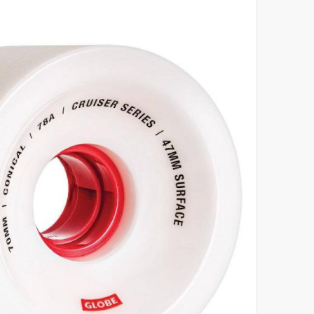
לסוף
של
גלריית
תמונות