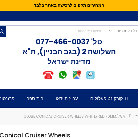
המחירים תקפים לרכישה באתר בלבד
כל הקטגוריות
טל'
077-466-0037
כל הקטגוריות
השלושה 2 (בגב הבניין), ת"א
קורקינטים
מדינת ישראל
קורקינט פעלולים
קורקינט לילדים
אופני איזון
חלקים לקורקינט
דק לקורקינט
קורקינט פעלולים
ערוץ הוידאו
בית ספר
פרזנטור
כידון לקורקינט
מזלג לקורקינט
גלגלים לקורקינט
ד
GLOBE CONICAL CRUISER WHEELS WHITE/RED 70MM/78A
קלאמפ לקורקינט
הֵדְסֵט לקורקינט
Conical Cruiser Wheels
גריפּים לכידון