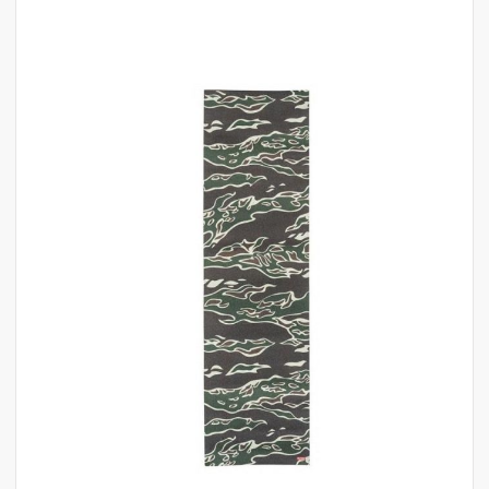
לדלג
לסוף
של
גלריית
תמונות