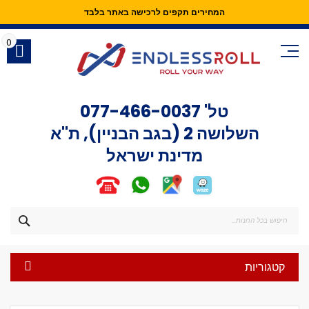
המחירים תקפים לרכישה באתר בלבד
Skip
to
0
Content
טל'
077-466-0037
השלושה 2 (בגב הבניין), ת"א
מדינת ישראל
חפש
קטגוריות