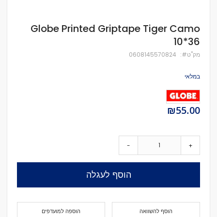
לדלג
Globe Printed Griptape Tiger Camo
להתחלה
10*36
של
גלריית
מק''ט
0608145570824
תמונות
במלאי
₪55.00
-
+
הוסף לעגלה
הוסף להשוואה
הוספה למועדפים