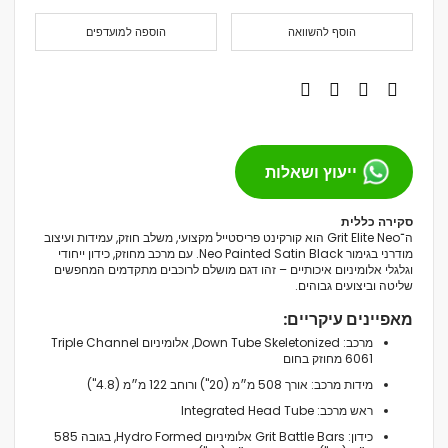
הוסף להשוואה
הוספה למועדפים
ייעוץ ושאלות
סקירה כללית
ה־Grit Elite Neo הוא קורקינט פריסטייל מקצועי, משלב חוזק, עמידות ועיצוב
מודרני בגימור Neo Painted Satin Black. עם מרכב מחוזק, כידון ייחודי
וגלגלי אלומיניום איכותיים – זהו דגם מושלם לרוכבים מתקדמים המחפשים
שליטה וביצועים גבוהים.
מאפיינים עיקריים:
מרכב: Down Tube Skeletonized, אלומיניום Triple Channel
6061 מחוזק בחום
מידות מרכב: אורך ‎508 מ״מ (20") ורוחב ‎122 מ״מ (4.8")
ראש מרכב: Integrated Head Tube
כידון: Grit Battle Bars אלומיניום Hydro Formed, בגובה ‎585