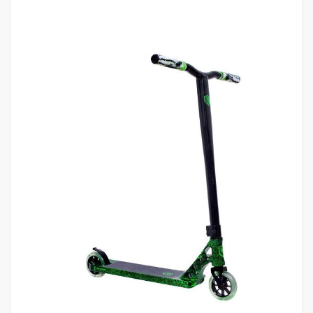
לדלג
לסוף
של
גלריית
תמונות