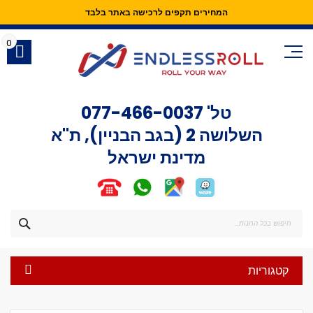
המחירים תקפים לרכישה באתר בלבד
Skip
to
0
Content
טל'
077-466-0037
השלושה 2 (בגב הבניין), ת"א
מדינת ישראל
חפש
קטגוריות