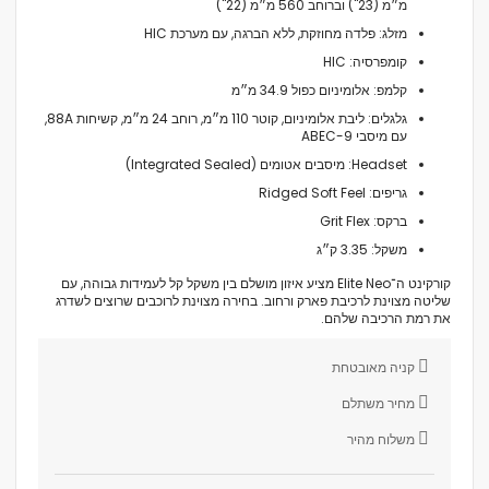
מ״מ (23") וברוחב ‎560 מ״מ (22")
מזלג: פלדה מחוזקת, ללא הברגה, עם מערכת HIC
קומפרסיה: HIC
קלמפ: אלומיניום כפול 34.9 מ״מ
גלגלים: ליבת אלומיניום, קוטר ‎110 מ״מ, רוחב ‎24 מ״מ, קשיחות 88A,
עם מיסבי ABEC-9
Headset: מיסבים אטומים (Integrated Sealed)
גריפים: Ridged Soft Feel
ברקס: Grit Flex
משקל: ‎3.35 ק״ג
קורקינט ה־Elite Neo מציע איזון מושלם בין משקל קל לעמידות גבוהה, עם
שליטה מצוינת לרכיבת פארק ורחוב. בחירה מצוינת לרוכבים שרוצים לשדרג
את רמת הרכיבה שלהם.
קניה מאובטחת
מחיר משתלם
משלוח מהיר