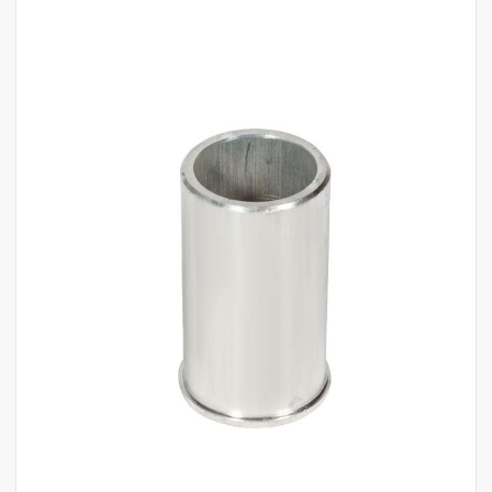
לדלג
לסוף
של
גלריית
תמונות