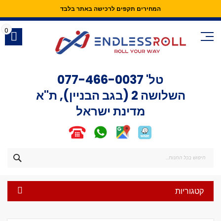
המחירים תקפים לרכישה באתר בלבד
Skip
to
0
Content
טל'
077-466-0037
השלושה 2 (בגב הבניין), ת"א
מדינת ישראל
חפש
קטגוריות