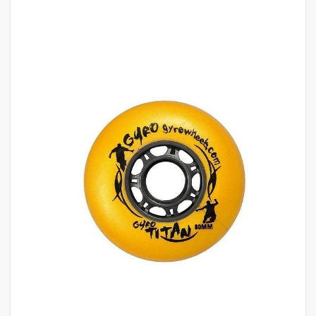
לדלג
לסוף
של
גלריית
תמונות