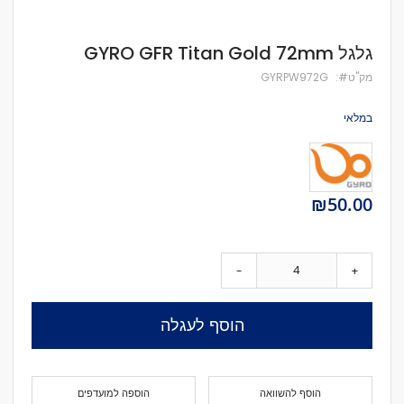
לדלג
גלגל GYRO GFR Titan Gold 72mm
להתחלה
של
מק''ט
GYRPW972G
גלריית
תמונות
במלאי
₪50.00
-
+
הוסף לעגלה
הוסף להשוואה
הוספה למועדפים