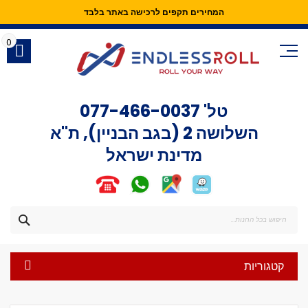
המחירים תקפים לרכישה באתר בלבד
Skip
to
0
Content
טל'
077-466-0037
השלושה 2 (בגב הבניין), ת"א
מדינת ישראל
חפש
קטגוריות