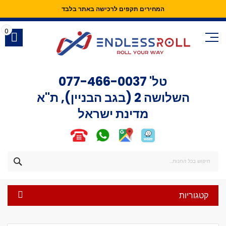
המחירים תקפים לרכישה באתר בלבד
Skip
to
0
Content
טל'
077-466-0037
השלושה 2 (בגב הבניין), ת"א
מדינת ישראל
חפש
קטגוריות