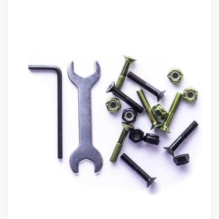
לדלג
לסוף
של
גלריית
תמונות