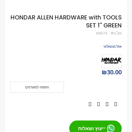
לדלג
HONDAR ALLEN HARDWARE with TOOLS
להתחלה
SET 1'' GREEN
של
גלריית
מק''ט
HA073
תמונות
אזל מהמלאי
₪30.00
הוספה למועדפים
ייעוץ ושאלות