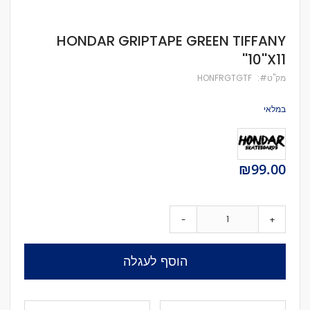
לדלג
HONDAR GRIPTAPE GREEN TIFFANY
להתחלה
10''X11''
של
גלריית
מק''ט
HONFRGTGTF
תמונות
במלאי
₪99.00
-
+
הוסף לעגלה