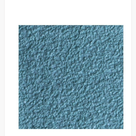
לדלג
לסוף
של
גלריית
תמונות