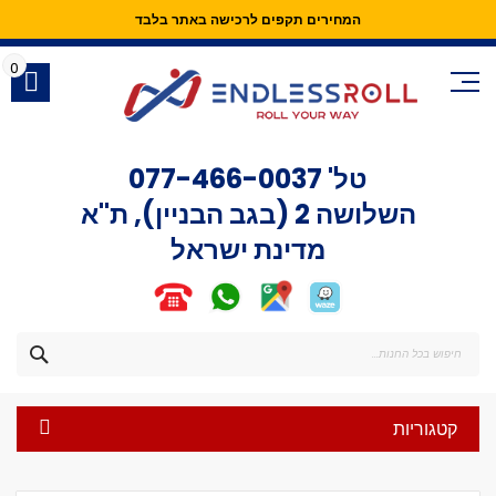
המחירים תקפים לרכישה באתר בלבד
Skip
to
0
Content
טל'
077-466-0037
השלושה 2 (בגב הבניין), ת"א
מדינת ישראל
חפש
קטגוריות